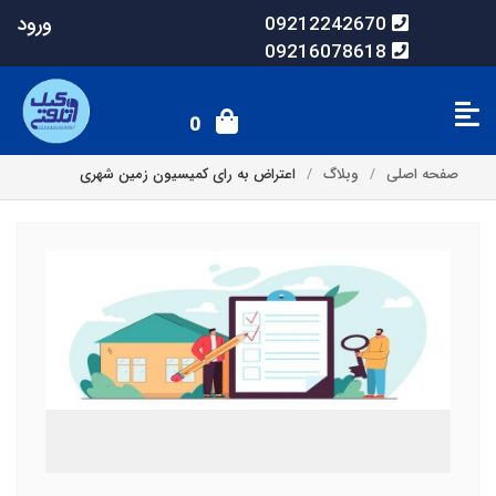
ورود
09212242670
09216078618
0
صفحه اصلی
وبلاگ
اعتراض به رای کمیسیون زمین شهری