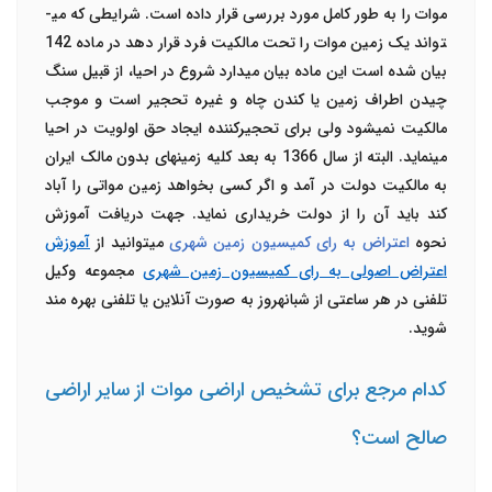
موات را به طور کامل مورد بررسی قرار داده است. شرایطی که می­
تواند یک زمین موات را تحت مالکیت فرد قرار دهد در ماده 142
بیان شده است این ماده بیان می­دارد شروع در احیا، از قبیل سنگ
چیدن اطراف زمین یا کندن چاه و غیره تحجیر است و موجب
مالکیت نمی­شود ولی برای تحجیرکننده ایجاد حق اولویت در احیا
می­نماید. البته از سال 1366 به بعد کلیه زمین­های بدون مالک ایران
به مالکیت دولت در آمد و اگر کسی بخواهد زمین مواتی را آباد
کند باید آن را از دولت خریداری نماید. جهت دریافت آموزش
نحوه
اعتراض به رای کمیسیون زمین شهری
می­توانید از
آموزش
اعتراض اصولی به رای کمیسیون زمین شهری
مجموعه وکیل
تلفنی در هر ساعتی از شبانه­روز به صورت آنلاین یا تلفنی بهره مند
شوید.
کدام مرجع برای تشخیص اراضی موات از سایر اراضی
صالح است؟