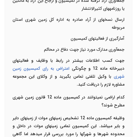
جمع­آوری آراء گرفته شده در کمیسیون و ارجاع این آراء به مالکین
یا روزنامه­های کثیرالانتشار
ارسال نسخه­ای از آراء صادره به اداره کل زمین شهری استان
مربوطه
آمارگیری از فعالیت­های کمیسیون
جمع­آوری مدارک مورد نیاز جهت دفاع در محاکم
جهت کسب اطلاعات بیشتر در رابط با وظایف و فعالیت­های
دبیرخانه ماده 12 و چگونگی
اعتراض به رای کمیسیون زمین
شهری
با وکیل تلفنی تماس بگیرید و از وکلای این مجموعه
مشاوره لازم را دریافت کنید.
کدام اراضی نمی­توانند در کمیسیون ماده 12 قانون زمین شهری
مطرح شوند؟
وظیفه کمیسیون ماده 12 تشخیص زمین­های موات از زمین­های دایر
و بایر می­باشد. این کمیسیون تمامی زمین­های موات در داخل و
محدوده شهرها و شهرک­ها را مورد بررسی قرار می­دهد اما گاهی