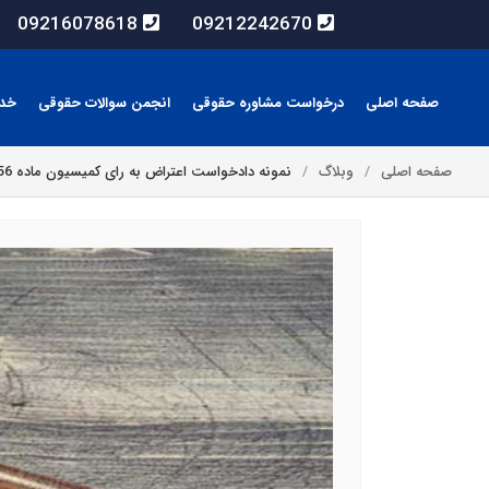
09216078618
09212242670
صفحه اصلی
درخواست مشاوره حقوقی
انجمن سوالات حقوقی
خد
صفحه اصلی
وبلاگ
نمونه دادخواست اعتراض به رای کمیسیون ماده 56