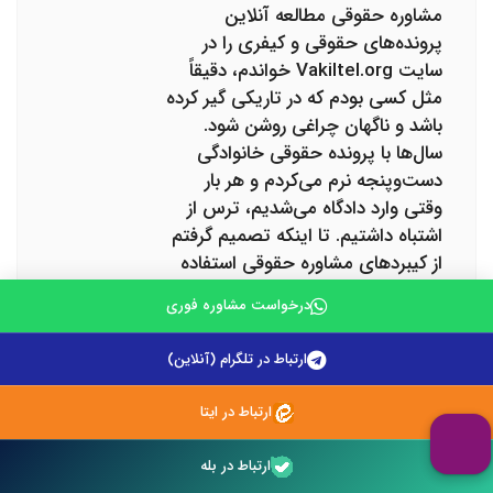
مشاوره حقوقی مطالعه آنلاین
پرونده‌های حقوقی و کیفری را در
سایت Vakiltel.org خواندم، دقیقاً
مثل کسی بودم که در تاریکی گیر کرده
باشد و ناگهان چراغی روشن شود.
سال‌ها با پرونده حقوقی خانوادگی
دست‌وپنجه نرم می‌کردم و هر بار
وقتی وارد دادگاه می‌شدیم، ترس از
اشتباه داشتیم. تا اینکه تصمیم گرفتم
از کیبردهای مشاوره حقوقی استفاده
کنم و مدارک پرونده‌ام را به صورت
درخواست مشاوره فوری
آنلاین بفرستم. تجربه مشاوره با وکیل
آن‌هم به صورت آنلاین، دقیقاً همان
ارتباط در تلگرام (آنلاین)
چیزی بود که ذهنم را آرام کرد. در
نهایت با راهنمایی دقیق و تحلیل
ارتباط در ایتا
کامل دکتر هادی توکلی و تیم حرفه‌ای
ایشان، توانستم درک بهتری از نقاط
ارتباط در بله
قوت و ضعف پرونده‌ام پیدا کنم و در