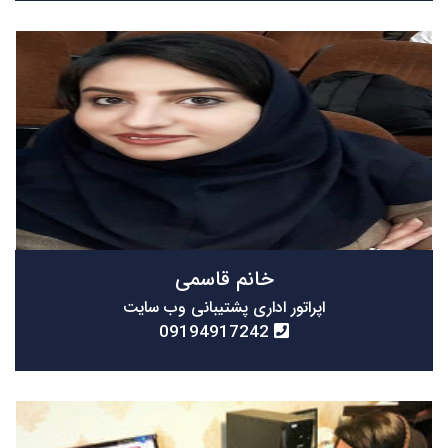
خانم قاسمی
اپراتور اداری پشتیبانی وب سایت
09194917242