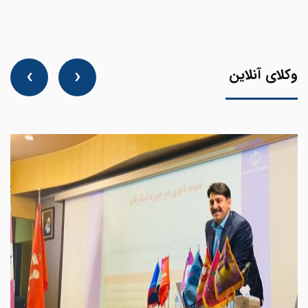
‹
›
وکلای آنلاین