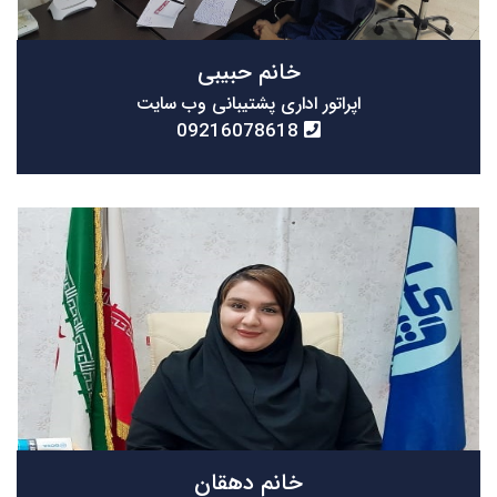
خانم حبیبی
اپراتور اداری پشتیبانی وب سایت
09216078618
خانم دهقان