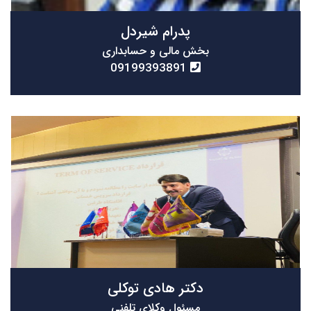
پدرام شیردل
بخش مالی و حسابداری
09199393891
دکتر هادی توکلی
مسئول وکلای تلفنی