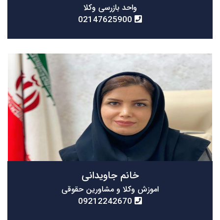
واحد بازرسی وکلا
02147625900
خانم جاویدانی
اموزش وکلا و مشاورین حقوقی
09212242670