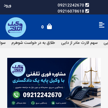
ورود
09212242670
09216078618
0
ت شوهرم
سوال و کمک برای طلاق
گرفتن یارانه من و برادرم از