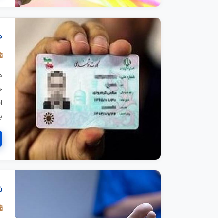
ص
د
خ
ا
ب
ش