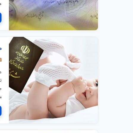
ه
م
د
ت
ج
م