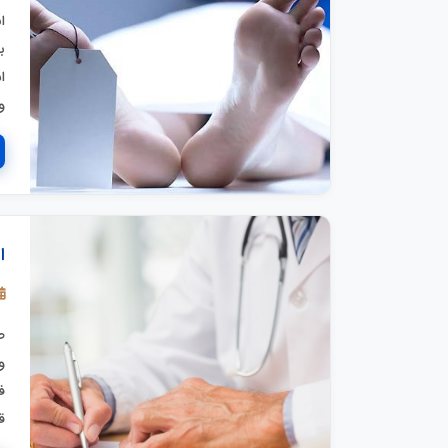
ا
ب
ا
و
ا
ص
و
ف
ق