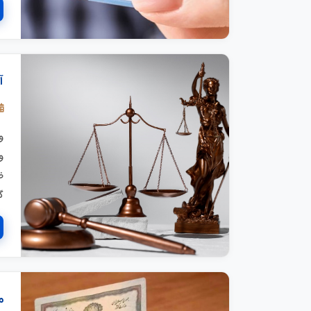
آ
و
و
ض
گ
م