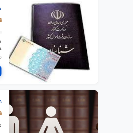
ت
ا
ب
ق
ت
ش
ش