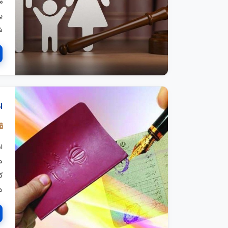
م
ش
ا
ا
ک
د