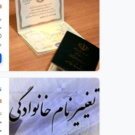
س
(
ب
ت
ت
م