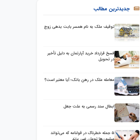
جدیدترین مطالب
توقیف ملک به نام همسر بابت بدهی زوج
فسخ قرارداد خرید آپارتمان به دلیل تأخیر
در تحویل
معامله ملک در رهن بانک؛ آیا معتبر است؟
ابطال سند رسمی به علت جعل
۵ جمله خطرناک در قولنامه که می‌تواند
میلیون‌ها تومان ضرر بزند