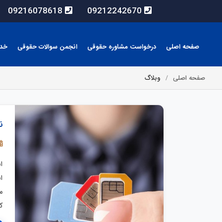
09216078618
09212242670
صفحه اصلی
درخواست مشاوره حقوقی
انجمن سوالات حقوقی
خد
صفحه اصلی
وبلاگ
ن
ا
ا
م
ک