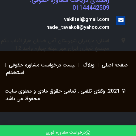
راهنمای دریافت مشاوره حقوقی:
01144442509
vakiltel@gmail.com
hade_tavakoli@yahoo.com
استان: مازندران شهرستان آمل خیابان هراز افتاب یکم
مجتمع تجاری ایران مهر طبقه چهارم واحد 12
صفحه اصلی
|
وبلاگ
|
لیست درخواست مشاوره حقوقی
|
استخدام
© 2021. وکلای تلفنی . تمامی حقوق مادی و معنوی سایت
محفوظ می باشد.
درخواست مشاوره فوری