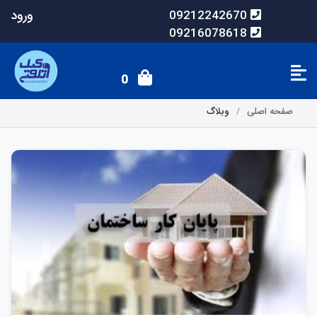
ورود
09212242670
09216078618
0
صفحه اصلی
وبلاگ