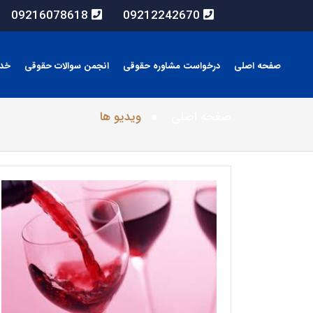
09216078618
09212242670
صفحه اصلی
درخواست مشاوره حقوقی
انجمن سوالات حقوقی
خد
صفحه اصلی
ویدیو ها