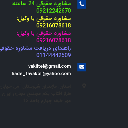
مشاوره حقوقی 24 ساعته:
09212242670
مشاوره حقوقی با وکیل:
09216078618
مشاوره حقوقی با وکیل:
09216078618
راهنمای دریافت مشاوره حقوقی
01144442509
vakiltel@gmail.com
hade_tavakoli@yahoo.com
استان: مازندران شهرستان آمل خیابان
هراز افتاب یکم مجتمع تجاری ایران
مهر طبقه چهارم واحد 12