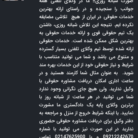
صورت شبانه روزی!! ما در وکلای تلفنی همه
جوانب را سنجیده و در راستای ارائه بهترین
خدمات حقوقی در ایران از هیچ تلاشی مضایقه
نکرده ایم. نتیجه این تلاش شبانه روزی، داشتن
یک تیم حقوقی قوی و ارائه خدمات حقوقی به
بهترین شکل ممکن شده است. خدمات حقوقی
ارائه شده توسط تیم وکلای تلفنی بسیار گسترده
و متنوع می باشد و شما می توانید متناسب با
شرایط و نیاز حقوقی خود از این خدمات بهره مند
شوید. به عنوان مثال شما کارمند هستید و در
ساعت اداری امکان دریافت مشاوره حقوقی با
وکیل ندارید. ولی هیچ جای نگرانی وجود ندارد
شما می توانید در هر ساعت از شبانه روز با
برترین وکلای پایه یک دادگستری ما مشورت
نمایید. یا اینکه شرایط خروج از منزل و مراجعه به
دفتر وکیل برای دریافت مشاوره حقوقی حضوری
ندارید در این صورت نیز می توانید با شماره
09212242670 و یا 02147625900 تماس