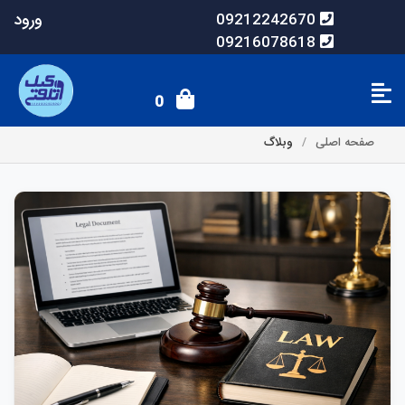
ورود
09212242670
09216078618
0
صفحه اصلی
وبلاگ