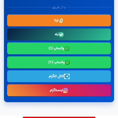
یا از طریق
ایتا
بله
واتساپ (۱)
واتساپ (۲)
کانال تلگرام
اینستاگرام