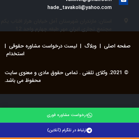
hade_tavakoli@yahoo.com
استان: مازندران شهرستان آمل خیابان هراز افتاب یکم
مجتمع تجاری ایران مهر طبقه چهارم واحد 12
صفحه اصلی
|
وبلاگ
|
لیست درخواست مشاوره حقوقی
|
استخدام
© 2021. وکلای تلفنی . تمامی حقوق مادی و معنوی سایت
محفوظ می باشد.
درخواست مشاوره فوری
ارتباط در تلگرام (آنلاین)