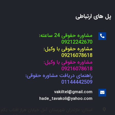
پل های ارتباطی
مشاوره حقوقی 24 ساعته:
09212242670
مشاوره حقوقی با وکیل:
09216078618
مشاوره حقوقی با وکیل:
09216078618
راهنمای دریافت مشاوره حقوقی:
01144442509
vakiltel@gmail.com
hade_tavakoli@yahoo.com
استان: مازندران شهرستان آمل خیابان هراز افتاب یکم