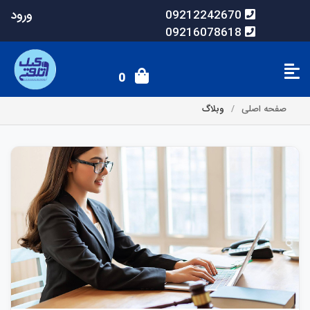
ورود
09212242670
09216078618
0
صفحه اصلی
وبلاگ