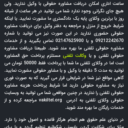
ساعت اداری امکان دریافت مشاوره حقوقی با وکیل ندارید. ولی
هیچ جای نگرانی وجود ندارد شما می توانید در هر ساعت از شبانه
روز با برترین وکلای پایه یک دادگستری ما مشورت نمایید. یا اینکه
شرایط خروج از منزل و مراجعه به دفتر وکیل برای دریافت مشاوره
حقوقی حضوری ندارید در این صورت نیز می توانید با شماره
09212242670 و یا 02147625900 تماس بگیرید و از خدمات
مشاوره حقوقی تلفنی ما بهره مند شوید. طبیعتا دریافت مشاوره
حقوقی تلفنی و یا
وکالت تلفنی
مستلزم پرداخت حق المشاوره
است اما در وکلای تلفنی ما شما با پرداخت فقط 50000 تومان می
توانید به مدت 5 دقیقه با وکیل و یا مشاور حقوقی مشورت نمایید.
گاهی مواقع نیز شما در شرایطی قرار می گیرید که به صورت فوری
نیاز به مشاوره حقوقی دارید اما شرایط پرداخت هزینه مشاوره
حقوقی تلفنی را ندارید در چنین مواقعی شما می توانید به وبسایت
حقوقی وکلای تلفنی به آدرس
vakiltel.org
مراجعه کرده و از
خدمات رایگان ما بهره مند شوید.
در دنیای علم حقوق هم انجام هرکار قاعده و اصول خود را دارد.
مثلا برای شکایت کردن بایستی شکوائیه تنطیم گردد و یا برای