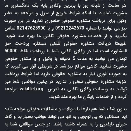
هر ساعت از شبانه روز با برترین وکلای پایه یک دادگستری ما
مشورت نمایید. یا اینکه شرایط خروج از منزل و مراجعه به دفتر
وکیل برای دریافت مشاوره حقوقی حضوری ندارید در این صورت
نیز می توانید با شماره 09212242670 و یا 02147625900 تماس
بگیرید و از خدمات مشاوره حقوقی تلفنی ما بهره مند شوید.
طبیعتا دریافت مشاوره حقوقی تلفنی مستلزم پرداخت حق
المشاوره است اما در وکلای تلفنی شما با پرداخت فقط 50000
تومان می توانید به مدت 5 دقیقه با وکیل و یا مشاور حقوقی
مشورت نمایید. گاهی مواقع نیز شما در شرایطی قرار می گیرید که
به صورت فوری نیاز به مشاوره حقوقی دارید اما شرایط پرداخت
هزینه مشاوره حقوقی تلفنی را ندارید در چنین مواقعی شما می
توانید به وبسایت وکلای تلفنی به آدرس
vakiltel.org
مراجعه
کرده و از خدمات رایگان ما بهره مند شوید.
بدون شک شما هم بارها با سوالات و مشکلات حقوقی مواجه شده
اید. مسائلی که بی توجهی به انها می تواند عواقب بسیار بد و گاها
جبران ناپذیری را به همراه داشته باشد. در چنین مواقعی شما به