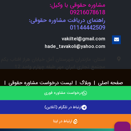
مشاوره حقوقی با وکیل:
09216078618
راهنمای دریافت مشاوره حقوقی:
01144442509
vakiltel@gmail.com
hade_tavakoli@yahoo.com
استان: مازندران شهرستان آمل خیابان هراز افتاب یکم
مجتمع تجاری ایران مهر طبقه چهارم واحد 12
صفحه اصلی
|
وبلاگ
|
لیست درخواست مشاوره حقوقی
|
استخدام
درخواست مشاوره فوری
ارتباط در تلگرام (آنلاین)
© 2021. وکلای تلفنی . تمامی حقوق مادی و معنوی سایت
محفوظ می باشد.
ارتباط در ایتا