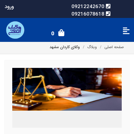
ورود
09212242670
09216078618
0
صفحه اصلی
وبلاگ
وکلای کاردان مشهد