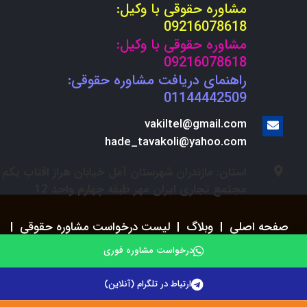
مشاوره حقوقی با وکیل:
09216078618
مشاوره حقوقی با وکیل:
09216078618
راهنمای دریافت مشاوره حقوقی:
01144442509
vakiltel@gmail.com
hade_tavakoli@yahoo.com
استان: مازندران شهرستان آمل خیابان هراز افتاب یکم
مجتمع تجاری ایران مهر طبقه چهارم واحد 12
صفحه اصلی
|
وبلاگ
|
لیست درخواست مشاوره حقوقی
|
استخدام
درخواست مشاوره فوری
ارتباط در تلگرام (آنلاین)
© 2021. وکلای تلفنی . تمامی حقوق مادی و معنوی سایت
محفوظ می باشد.