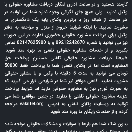
کارمند هستید و در ساعت اداری امکان دریافت مشاوره حقوقی با
وکیل ندارید. ولی هیچ جای نگرانی وجود ندارد شما می توانید در
هر ساعت از شبانه روز با برترین وکلای پایه یک دادگستری ما
مشورت نمایید. یا اینکه شرایط خروج از منزل و مراجعه به دفتر
وکیل برای دریافت مشاوره حقوقی حضوری ندارید در این صورت
نیز می توانید با شماره 09212242670 و یا 02147625900 تماس
بگیرید و از خدمات مشاوره حقوقی تلفنی ما بهره مند شوید.
طبیعتا دریافت مشاوره حقوقی تلفنی مستلزم پرداخت حق
المشاوره است اما در وکلای تلفنی شما با پرداخت فقط 50000
تومان می توانید به مدت 5 دقیقه با وکیل و یا مشاور حقوقی
مشورت نمایید. گاهی مواقع نیز شما در شرایطی قرار می گیرید که
به صورت فوری نیاز به مشاوره حقوقی دارید اما شرایط پرداخت
هزینه مشاوره حقوقی تلفنی را ندارید در چنین مواقعی شما می
توانید به وبسایت وکلای تلفنی به آدرس
vakiltel.org
مراجعه
کرده و از خدمات رایگان ما بهره مند شوید.
بدون شک شما هم بارها با سوالات و مشکلات حقوقی مواجه شده
اید. مسائلی که بی توجهی به انها می تواند عواقب بسیار بد و گاها