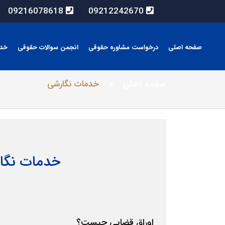
09216078618
09212242670
صفحه اصلی
درخواست مشاوره حقوقی
انجمن سوالات حقوقی
خد
صفحه اصلی
خدمات نگارشی
خدمات نگا
اوراق قضایی چیست؟