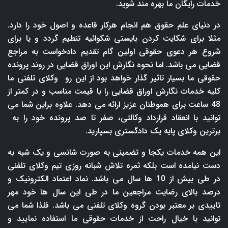
خدمات رایگان ما بهره مند شوید.
در دنیای علم حقوق هم انجام هرکار قاعده و اصول خود را دارد.
مثلا برای شکایت کردن بایستی شکوائیه تنطیم گردد و یا برای
شروع هر دعوی حقوقی اولین گام تقدیم دادخواست به مراجع
قضایی می باشد. اما نحوه نگارش این اوراق قضایی در روند پرونده
حقوقی ما بسیار تاثیر گذار خواهد بود از این رو وکلای تلفنی ما
کلیه خدمات نگارش اوراق قضایی را با قیمت مناسب و در کمتر از
48 ساعت برای هموطنان عزیز ارائه می دهد. علاوه براین شما می
توانید با انعقاد قرارداد وکالتی، صفر تا صد پرونده خود را به
برترین وکلای پایه یک دادگستری بسپارید.
این همه خدمات یکجا و تضمینی به صورت شانسی و یک شبه به
دست نیامده است بلکه ثمره تلاش شبانه روزی تیم وکلای تلفنی
در طی بیش از 10 ها سال می باشد. نماد اعتماد الکترونیک و
درصد بالای رضایت مراجعین ما در طی این سال ها خود مهر
تاییدی بر معتبر بودن گروه وکلای تلفنی می باشد. فلذا شما می
توانید با خیال راحت از خدمات حقوقی ما استفاده نمایید و