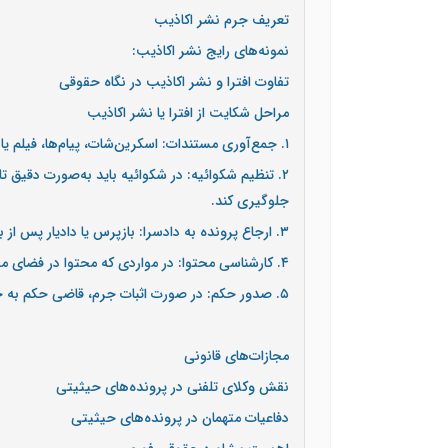
تعریف جرم نشر اکاذیب
نمونه‌های رایج نشر اکاذیب:
تفاوت افترا و نشر اکاذیب در نگاه حقوقی
مراحل شکایت از افترا یا نشر اکاذیب
۱. جمع‌آوری مستندات: اسکرین‌شات، پیام‌ها، فیلم یا پست‌های شبکه اجتماعی باید به صورت قانونی ثبت و تأیید شوند.
۲. تنظیم شکوائیه: در شکوائیه باید به‌صورت دقیق 
جلوگیری کند.
۳. ارجاع پرونده به دادسرا: بازپرس یا دادیار پس از بررسی اولیه، متهم را احضار و دلایل طرفین را بررسی می‌کند.
۴. کارشناسی محتوا: در مواردی که محتوا در فضای مجازی منتشر شده، پلیس فتا موظف به بررسی منبع و صحت انتشار است.
۵. صدور حکم: در صورت اثبات جرم، قاضی حکم به حبس، شلاق یا جزای نقدی می‌دهد. در موارد رسانه‌ای، ممکن است دستور حذف محتوا یا عذرخواهی عمومی صادر شود.
مجازات‌های قانونی
نقش وکلای تلفنی در پرونده‌های حیثیتی
دفاعیات متهمان در پرونده‌های حیثیتی