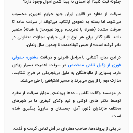
چگونه ثبت کنید؟ آیا امیدی به پیدا شدن اموال وجود دارد؟
سرقت از مغازه در قانون ایران جزو
جرایم تعزیری
محسوب
می‌شود، اما بسته به نحوه‌ی ارتکاب، می‌تواند از سرقت ساده تا
سرقت مشدد (همراه با تخریب، ورود غیرمجاز یا شبانه) متغیر
باشد. قانونگذار برای هر نوع از این جرایم، مجازات متفاوتی در
نظر گرفته است؛ از حبس کوتاه‌مدت تا چندین سال زندان
.
در این میان، آشنایی با مراحل قانونی و دریافت
مشاوره حقوقی
فوری
از
وکیل تلفنی متخصص
در سرقت
اهمیت بسیار زیادی
دارد. بسیاری از مالباختگان به دلیل بی‌تجربگی در طرح شکایت،
مدارک مهم را از بین می‌برند یا مسیر اشتباهی را طی می‌کنند
.
در موسسه
وکالت تلفنی
، ده‌ها پرونده‌ی موفق سرقت از مغازه
توسط
دکتر هادی توکلی
و تیم وکلای کیفری ما در شهرهای
مختلف مازندران (نور، آمل، چمستان و ساری) پیگیری شده
است
.
در یکی از پرونده‌ها، صاحب مغازه‌ای در آمل تماس گرفت و گفت
: