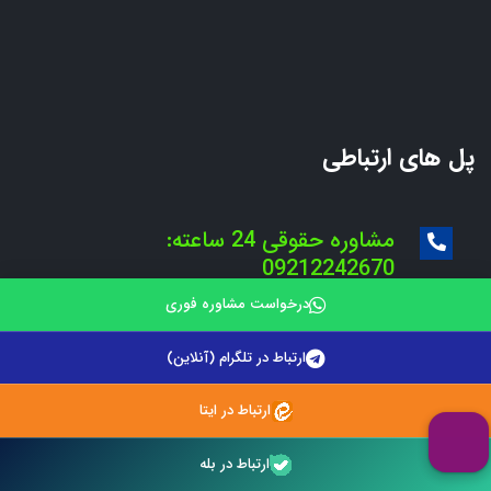
پل های ارتباطی
مشاوره حقوقی 24 ساعته:
09212242670
مشاوره حقوقی با وکیل:
درخواست مشاوره فوری
09216078618
مشاوره حقوقی با وکیل:
ارتباط در تلگرام (آنلاین)
09216078618
راهنمای دریافت مشاوره حقوقی:
ارتباط در ایتا
01144442509
ارتباط در بله
vakiltel@gmail.com