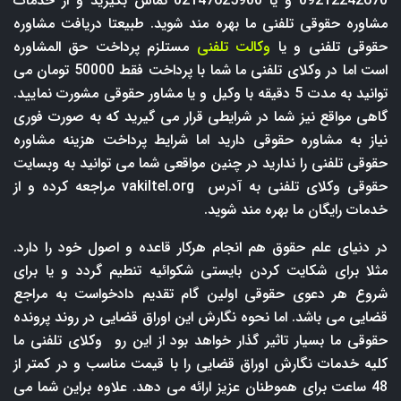
09212242670 و یا 02147625900 تماس بگیرید و از خدمات
مشاوره حقوقی تلفنی ما بهره مند شوید. طبیعتا دریافت مشاوره
حقوقی تلفنی و یا
وکالت تلفنی
مستلزم پرداخت حق المشاوره
است اما در وکلای تلفنی ما شما با پرداخت فقط 50000 تومان می
توانید به مدت 5 دقیقه با وکیل و یا مشاور حقوقی مشورت نمایید.
گاهی مواقع نیز شما در شرایطی قرار می گیرید که به صورت فوری
نیاز به مشاوره حقوقی دارید اما شرایط پرداخت هزینه مشاوره
حقوقی تلفنی را ندارید در چنین مواقعی شما می توانید به وبسایت
حقوقی وکلای تلفنی به آدرس
vakiltel.org
مراجعه کرده و از
خدمات رایگان ما بهره مند شوید.
در دنیای علم حقوق هم انجام هرکار قاعده و اصول خود را دارد.
مثلا برای شکایت کردن بایستی شکوائیه تنطیم گردد و یا برای
شروع هر دعوی حقوقی اولین گام تقدیم دادخواست به مراجع
قضایی می باشد. اما نحوه نگارش این اوراق قضایی در روند پرونده
حقوقی ما بسیار تاثیر گذار خواهد بود از این رو وکلای تلفنی ما
کلیه خدمات نگارش اوراق قضایی را با قیمت مناسب و در کمتر از
48 ساعت برای هموطنان عزیز ارائه می دهد. علاوه براین شما می