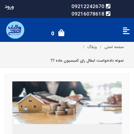
ورود
09212242670
09216078618
0
صفحه اصلی
وبلاگ
نمونه دادخواست ابطال رای کمیسیون ماده 77