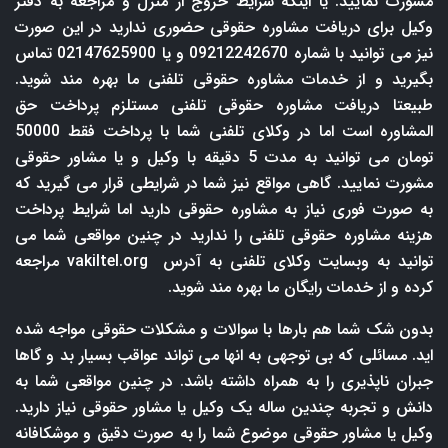
مشورت نمایید. یا اینکه شرایط خروج از منزل و مراجعه به دفتر
وکیل برای دریافت مشاوره حقوقی حضوری ندارید در این صورت
نیز می توانید با شماره 09212242670 و یا 02147625900 تماس
بگیرید و از خدمات مشاوره حقوقی تلفنی ما بهره مند شوید.
طبیعتا دریافت مشاوره حقوقی تلفنی مستلزم پرداخت حق
المشاوره است اما در وکلای تلفنی شما با پرداخت فقط 50000
تومان می توانید به مدت 5 دقیقه با وکیل و یا مشاور حقوقی
مشورت نمایید. گاهی مواقع نیز شما در شرایطی قرار می گیرید که
به صورت فوری نیاز به مشاوره حقوقی دارید اما شرایط پرداخت
هزینه مشاوره حقوقی تلفنی را ندارید در چنین مواقعی شما می
توانید به وبسایت وکلای تلفنی به آدرس
vakiltel.org
مراجعه
کرده و از خدمات رایگان ما بهره مند شوید.
بدون شک شما هم بارها با سوالات و مشکلات حقوقی مواجه شده
اید. مسائلی که بی توجهی به انها می تواند عواقب بسیار بد و گاها
جبران ناپذیری را به همراه داشته باشد. در چنین مواقعی شما به
دانش و تجربه چندین ساله یک وکیل یا مشاور حقوقی نیاز دارید.
وکیل یا مشاور حقوقی موضوع شما را به صورت دقیق و موشکافانه