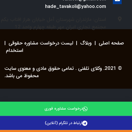
hade_tavakoli@yahoo.com
استان: مازندران شهرستان آمل خیابان هراز افتاب یکم
مجتمع تجاری ایران مهر طبقه چهارم واحد 12
صفحه اصلی
|
وبلاگ
|
لیست درخواست مشاوره حقوقی
|
استخدام
© 2021. وکلای تلفنی . تمامی حقوق مادی و معنوی سایت
محفوظ می باشد.
درخواست مشاوره فوری
ارتباط در تلگرام (آنلاین)