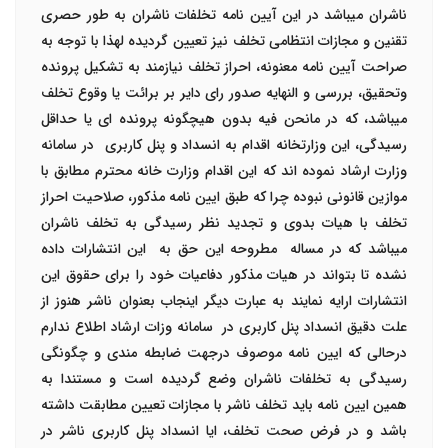
ناشران میباشد در این آیین نامه تخلفات ناشران به طور حصری
تقنین و مجازات انتظامی تخلف نیز تعیین گردیده لهذا با توجه به
صراحت آیین نامه معنونه، احراز تخلف نیازمند به تشکیل پرونده
وتحقیق، بررسی و النهایه صدور رای دایر بر برائت یا وقوع تخلف
میباشد، که در مانحن فیه بدون هیچگونه پرونده ای یا حداقل
رسیدگی، این وزارتخانه اقدام به انسداد و پنل کاربری در سامانه
وزارت ارشاد نموده اند که این اقدام وزارت خانه محترم مطابق با
موازین قانونی نبوده چرا که طبق ایین نامه مذکور، صلاحیت احراز
تخلف با هیات بدوی و تجدید نظر رسیدگی به تخلف ناشران
میباشد که در مساله مطروحه این حق به این انتشارات داده
نشده تا بتواند در هیات مذکور دفاعیات خود را برای حقوق این
انتشارات ارایه نمایند به عبارت دیگر اینجاب بعنوان ناشر هنوز از
علت دقیق انسداد پنل کاربری در سامانه وزات ارشاد اطلاع ندارم
درحالی که ایین نامه موصوف درجهت ضابطه مندی و چگونگی
رسیدگی به تخلفات ناشران وضع گردیده است و مستندا به
همین ایین نامه باید تخلف ناشر با مجازات تعیین مطابقت داشته
باشد و در فرض صحت تخلف، ایا انسداد پنل کاربری ناشر در