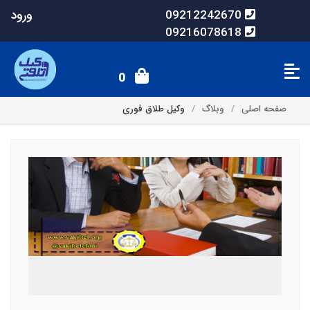
ورود
09212242670
09216078618
0
صفحه اصلی
وبلاگ
وکیل طلاق فوری