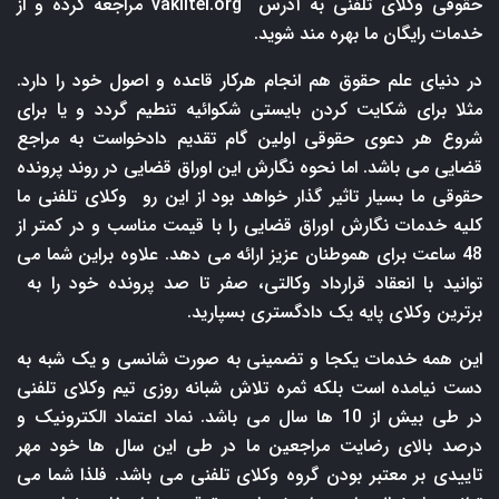
حقوقی وکلای تلفنی به آدرس
vakiltel.org
مراجعه کرده و از
خدمات رایگان ما بهره مند شوید.
در دنیای علم حقوق هم انجام هرکار قاعده و اصول خود را دارد.
مثلا برای شکایت کردن بایستی شکوائیه تنطیم گردد و یا برای
شروع هر دعوی حقوقی اولین گام تقدیم دادخواست به مراجع
قضایی می باشد. اما نحوه نگارش این اوراق قضایی در روند پرونده
حقوقی ما بسیار تاثیر گذار خواهد بود از این رو وکلای تلفنی ما
کلیه خدمات نگارش اوراق قضایی را با قیمت مناسب و در کمتر از
48 ساعت برای هموطنان عزیز ارائه می دهد. علاوه براین شما می
توانید با انعقاد قرارداد وکالتی، صفر تا صد پرونده خود را به
برترین وکلای پایه یک دادگستری بسپارید.
این همه خدمات یکجا و تضمینی به صورت شانسی و یک شبه به
دست نیامده است بلکه ثمره تلاش شبانه روزی تیم وکلای تلفنی
در طی بیش از 10 ها سال می باشد. نماد اعتماد الکترونیک و
درصد بالای رضایت مراجعین ما در طی این سال ها خود مهر
تاییدی بر معتبر بودن گروه وکلای تلفنی می باشد. فلذا شما می