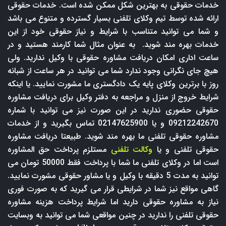
خدمات حقوقی به بهترین شکل ممکن شده است. خدمات حقوقی
ارائه شده توسط تیم وکلای تلفنی بسیار گسترده و متنوع می باشد
و شما می توانید متناسب با شرایط و نیاز حقوقی خود از این
خدمات بهره مند شوید. به عنوان مثال شما کارمند هستید و در
ساعت اداری امکان دریافت مشاوره حقوقی با وکیل ندارید. ولی
هیچ جای نگرانی وجود ندارد شما می توانید در هر ساعت از شبانه
روز با برترین وکلای پایه یک دادگستری ما مشورت نمایید. یا اینکه
شرایط خروج از منزل و مراجعه به دفتر وکیل برای دریافت مشاوره
حقوقی حضوری ندارید در این صورت نیز می توانید با شماره
09212242670 و یا 02147625900 تماس بگیرید و از خدمات
مشاوره حقوقی تلفنی ما بهره مند شوید. طبیعتا دریافت مشاوره
حقوقی تلفنی و یا
وکالت تلفنی
مستلزم پرداخت حق المشاوره
است اما در وکلای تلفنی ما شما با پرداخت فقط 50000 تومان می
توانید به مدت 5 دقیقه با وکیل و یا مشاور حقوقی مشورت نمایید.
گاهی مواقع نیز شما در شرایطی قرار می گیرید که به صورت فوری
نیاز به مشاوره حقوقی دارید اما شرایط پرداخت هزینه مشاوره
حقوقی تلفنی را ندارید در چنین مواقعی شما می توانید به وبسایت