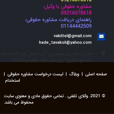
مشاوره حقوقی با وکیل:
09216078618
راهنمای دریافت مشاوره حقوقی:
01144442509
vakiltel@gmail.com
hade_tavakoli@yahoo.com
استان: مازندران شهرستان آمل خیابان هراز افتاب یکم
مجتمع تجاری ایران مهر طبقه چهارم واحد 12
صفحه اصلی
|
وبلاگ
|
لیست درخواست مشاوره حقوقی
|
استخدام
© 2021. وکلای تلفنی . تمامی حقوق مادی و معنوی سایت
محفوظ می باشد.