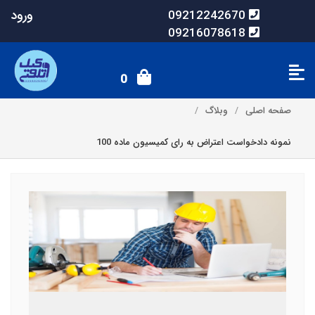
ورود
09212242670
09216078618
0
صفحه اصلی
وبلاگ
نمونه دادخواست اعتراض به رای کمیسیون ماده 100