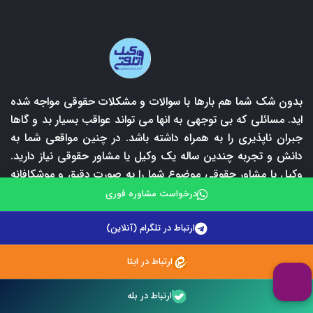
بدون شک شما هم بارها با سوالات و مشکلات حقوقی مواجه شده
اید. مسائلی که بی توجهی به انها می تواند عواقب بسیار بد و گاها
جبران ناپذیری را به همراه داشته باشد. در چنین مواقعی شما به
دانش و تجربه چندین ساله یک وکیل یا مشاور حقوقی نیاز دارید.
وکیل یا مشاور حقوقی موضوع شما را به صورت دقیق و موشکافانه
بررسی کرده و بهترین راهکار قانونی را به شما اعلام می کند. لازم
درخواست مشاوره فوری
به ذکر است که اولین و مهمترین قدم برای حل مشکلات حقوقی،
پیدا کردن یک وکیل و یا مشاور حقوقی مجرب می باشد. با توجه
ارتباط در تلگرام (آنلاین)
به شمار بالای وکلای پایه یک دادگستری و یا مشاورین حقوقی،
ارتباط در ایتا
پیدا کردن یک وکیل کاربلد امری دشوار است. در این بین وکلای
تلفنی امکان ارتباط با برترین وکلای پایه یک دادگستری و مشاورین
ارتباط در بله
حقوقی را برای شما فراهم آورده است آن هم با قیمت مناسب و به