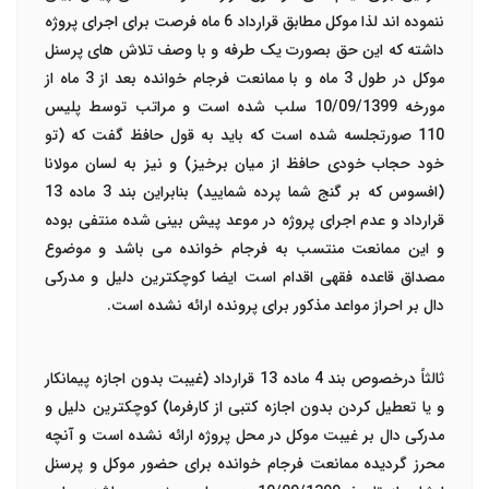
ننموده اند لذا موکل مطابق قرارداد 6 ماه فرصت برای اجرای پروژه
داشته که این حق بصورت یک طرفه و با وصف تلاش های پرسنل
موکل در طول 3 ماه و با ممانعت فرجام خوانده بعد از 3 ماه از
مورخه 10/09/1399 سلب شده است و مراتب توسط پلیس
110 صورتجلسه شده است که باید به قول حافظ گفت که (تو
خود حجاب خودی حافظ از میان برخیز) و نیز به لسان مولانا
(افسوس که بر گنج شما پرده شمایید) بنابراین بند 3 ماده 13
قرارداد و عدم اجرای پروژه در موعد پیش بینی شده منتفی بوده
و این ممانعت منتسب به فرجام خوانده می باشد و موضوع
مصداق قاعده فقهی اقدام است ایضا کوچکترین دلیل و مدرکی
دال بر احراز مواعد مذکور برای پرونده ارائه نشده است.
ثالثاً درخصوص بند 4 ماده 13 قرارداد (غیبت بدون اجازه پیمانکار
و یا تعطیل کردن بدون اجازه کتبی از کارفرما) کوچکترین دلیل و
مدرکی دال بر غیبت موکل در محل پروژه ارائه نشده است و آنچه
محرز گردیده ممانعت فرجام خوانده برای حضور موکل و پرسنل