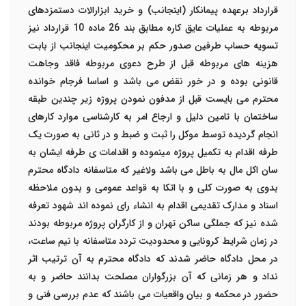
قرارداد برعهده پیمانکار (اینجانب) و خرید ابزارالات دستمزدهای
مربوطه به عملیات عایق کاره مطابق بند 26 ماده 10 قرارداد نیز
تسویه حساب طرفین صدور حکم بر محکومیت اینجانب از بابت
هزینه های مربوطه قبل از طرح دعوی مربوطه فاقد وجاهت
قانونی بوده و در خور نقض می باشد و اساسا فرجام خوانده
محترم می بایست قبل از مدفون نمودن پروژه زیر چندین طبقه
ساختمان با تامین دلیل و ارجاع امر به کارشناسی موارد کارهای
انجام گردیده توسط موکل را ثبت و ضبط و در ثانی به صورت یک
طرفه اقدام به تکمیل پروژه مینموده و اقدامات ی طرفه ایشان به
سان اکل مال به باطل می باشد ولاغیر که متاسفانه دادگاه محترم
بدوی به صورت کلی و با اتکا به قواعد عمومی و بدون ملاحظه
اسناد و مدارک تقدیمی اقدام به انشاء رای نموده اند شهود تعرفه
شده نیز که جملگی ساکن تهران و از کارگران پروژه مربوطه بودند
در زمان شرایط کرونایی و محدودیت تردد متاسفانه با نیم ساعت،
در محل دادگاه حاضر شدند که دادگاه محترم به آن ترتیب اثر
نداد و هر زمانی که آن بزرگواران مصلحت بدانند حاضر و به
حضور در محکمه و بیان واقعیات می باشند که عدم بررسی فنی و