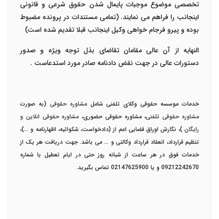
تخصصی موضوع موجبات پایمال شدن حقوق شرعی و قانونی
اینجانب را فراهم می نمایند. (تمامی مستندات در پرونده مضبوط
بوده و پیرو فرجام خواهی وکیل اینجانب قبلا تقدیم شده است)
النهایه از آن عالی مقامان تقاضای بذل توجه ویژه و صدور
دستورات عالی در جهت نقض دادنامه صادر مورد استدعاست .
خدمات موسسه حقوقی وکلای تلفنی شامل
مشاوره حقوقی
(به صورت
مشاوره حقوقی تلفنی
، مشاوره حقوقی حضوری،
مشاوره حقوقی انلاین و
رایگان
)، نگارش اوراق قضایی اعم از (دادخواست، شکوائیه، اظهارنامه و ...)،
تنظیم قرارداد، انعقاد قرارداد وکالتی و ... می باشد. جهت دریافت هر یک از
خدمات فوق در هر ساعت از شبانه روز حتی در ایام تعطیل با شماره
09212242670 و یا 02147625900 تماس بگیرید.