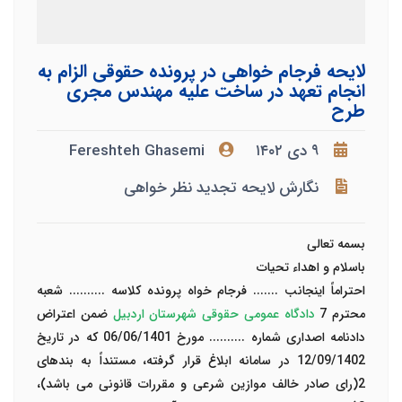
لایحه فرجام خواهی در پرونده حقوقی الزام به
انجام تعهد در ساخت علیه مهندس مجری
طرح
۹ دی ۱۴۰۲
Fereshteh Ghasemi
نگارش لایحه تجدید نظر خواهی
بسمه تعالی
باسلام و اهداء تحیات
احتراماً اینجانب ....... فرجام خواه پرونده کلاسه .......... شعبه
محترم 7
دادگاه عمومی حقوقی شهرستان اردبیل
ضمن اعتراض
دادنامه اصداری شماره .......... مورخ 06/06/1401 که در تاریخ
12/09/1402 در سامانه ابلاغ قرار گرفته، مستنداً به بندهای
2(رای صادر خالف موازین شرعی و مقررات قانونی می باشد)،