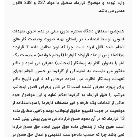
وارد نبوده و موضوع قرارداد منطبق با مواد 237 و 238 قانون
مدنی می باشد.
همچنین استدلال دادگاه محترم بدوی مبنی بر عدم اجرای تعهدات
قانونی توسط اینجانب در راستای تهیه صورت وضعیت کار های
انجام شده قابل ایراد است چرا که اولا مطابق ماده 7 قرارداد
بلافاصله پس از عقد قرارداد کارفرما (فرجام خوانده) میبایست یک
نفر را بعنوان ناظر به پیمانکار (اینجانب) معرفی می نمود و ناظر
مذکور می بایست به نمایندگی از کارفرما بر حسن انجام اجرای
تعهدات پیمانکار نظارت می نموده درحالی که تا این تاریخ ناظر
برای پروژه معرفی نشده است تا در ثانی برفرض قصور اینجانب
مراتب را طبق قرارداد به کارفرما اعلام نماید و این موضوع خود
حاکی از اقدامات یک طرفه و غیر منصفانه کارفرما با سوءاستفاده از
موقعیت در جهت تضییع حقوق اینجانب بوده ولاغیر. مطابق ماده
13 قرارداد که در آن نحوه فسخ قرارداد فی مابین پیش بینی شده
است هیچ یک از بندهای ماده فوق مبین ایجاد حق فسخ قراردا
نمی باشد چرا که حسب دادخواست تقدیمی و اعمال حق فسخ بر