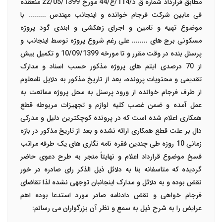
مطابق قرارداد شماره ق د/114/ع/44 مورخ 22/05/1399 منعقده
فی مابین شرکت فرجام خوانده و اینجانب مهندس ......... با
موضوع تهیه و تامین و اجرای زهکشی و ابندی گود پروژه
مسکونی برج های ........ علی رغم شروع پروژه توسط اینجانب و
پرسنل بنده در وقت مقرر و تا مورخه 10/09/1399 و تکمیل بیش
از 70 درصدی ایتم های پروژه مذکور حسب اسناد و مدارک
تقدیمی و محتویات پرونده، بعد از تاریخ مذکور به دلایل نامعلوم
از طرف فرجام خوانده از ورود پرسنل به محل پروژه ممانعت به
عمل آمده و ضمن غصب کلیه لوازم و تجهیزات مربوطه قطع
همکاری اعلام شده است که در پرونده کوچکترین دلیل و مدرکی
دال بر علت قطع همکاری ارائه نشده و بعد از تاریخ مذکور در بازه
زمانی 10 روزه طی چندین فقره نامه نگاری های یک طرفه مراتب
فسخ موضوع قرارداد اعلام و نهایتاً منجر به طرح دعوی حاضر
گردیده که متاسفانه بنا به دلائل ذیل الذکر رای صادره در خور
نقض بوده و به دلائل و مدارک اینجانبان توجهی نشده لذا تقاضای
فرجام خواهی و نقض دادنامه صادر مورد استدعا بوده اهم
عرایض را به شرح ذیل به سمع و نظر آن بزرگواران می رسانم: