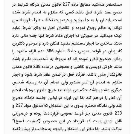
مستحضر هستید مطابق ماده 237 قانون مدنی هرگاه شرایط در
ضمن عقد شرط فعل باشد کسی که ملتزم به انجام شرط شده
است باید ان را به جا بیاورد و درصورت تخلف، طرف قرارداد می
تواند به حاکم رجوع نموده و تقاضای اجبار به وفای شرط نماید
نیک میدانید در صورتی که اجرای مفاد شرط تنها جنبه مالی دارد
مانند ساختن بنا اجبار مستقیم متعهد امکان دارد و مرحوم دکترین
کاتوزیان در قواعد عمومی جلد3 شماره 586 عدم الزام متعهد را
زمانی صحیح تلقی نموده اند که مربوط به شخصیت ملتزم باشد
مانند خوش نویسی و نقاشی و همچنین در ماده 238 قانون مدنی
قانونگذار مقرر داشته هرگاه فعل در ضمن عقد شرط شود و اجبار
ملتزم به انجام آن غیر مقدور ولی انجام آن به وسیله شخص
دیگری مقدور باشد حاکم می تواند به خرج ملتزم موجبات انجام
آن فعل را فراهم کند لذا این ایراد در اولین جلسه دادگاه مطرح
شد ولی دادگاه محترم بدوی با این استدلال که مدلول مواد 237 و
238 قانون مدنی جز قواعد عمومی قراردادها بوده و درصورتی
قابل اعمال است که قرارداد در این خصوص (کیفیت فسخ)"
ساکت باشد. لذا بنظر این استدلال باتوجه به مطالب از پیش گفته