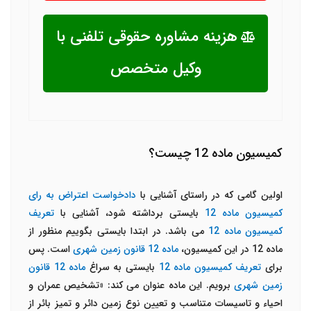
هزینه مشاوره حقوقی تلفنی با
وکیل متخصص
کمیسیون ماده 12 چیست؟
اولین گامی که در راستای آشنایی با
دادخواست اعتراض به رای
کمیسیون ماده 12
بایستی برداشته شود، آشنایی با
تعریف
کمیسیون ماده 12
می باشد. در ابتدا بایستی بگوییم منظور از
ماده 12 در این کمیسیون،
ماده 12 قانون زمین شهری
است. پس
برای
تعریف کمیسیون ماده 12
بایستی به سراغ
ماده 12 قانون
زمین شهری
برویم. این ماده عنوان می کند: «تشخیص عمران و
احیاء و تاسیسات متناسب و تعیین نوع زمین دائر و تمیز بائر از