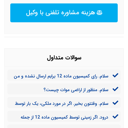
هزینه مشاوره تلفنی با وکیل
سوالات متداول
سلام. رای کمیسیون ماده 12 برایم ارسال نشده و من
آن را در روزنامه کثیرالانتشار مشاهده کردم. آیا چنین کاری
سلام. منظور از اراضی موات چیست؟
قانونی است؟
سلام. وقتتون بخیر. اگر در مورد ملکی، یک بار توسط
کمیسیون ماده 12 رای صادر شده باشد، آیا خود کمیسیون
درود. اگر زمینی توسط کمیسیون ماده 12 از جمله
می تواند آن را تغییر دهد؟
اراضی موات تشخیص داده شود، چه اتفاقی خواهد افتاد؟