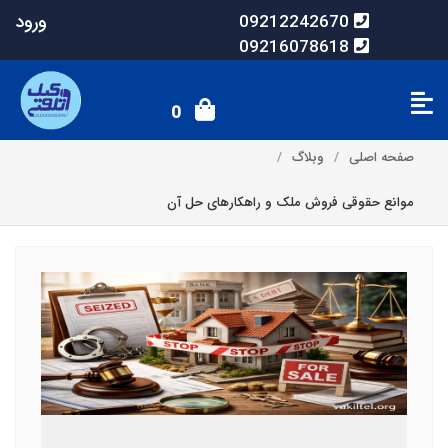
ورود
09212242670
09216078618
0
صفحه اصلی
وبلاگ
موانع حقوقی فروش ملک و راهکارهای حل آن