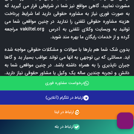
مشورت نمایید. گاهی مواقع نیز شما در شرایطی قرار می گیرید که
به صورت فوری نیاز به مشاوره حقوقی دارید اما شرایط پرداخت
هزینه مشاوره حقوقی تلفنی را ندارید در چنین مواقعی شما می
توانید به وبسایت وکلای تلفنی به آدرس
vakiltel.org
مراجعه
کرده و از خدمات رایگان ما بهره مند شوید.
بدون شک شما هم بارها با سوالات و مشکلات حقوقی مواجه شده
اید. مسائلی که بی توجهی به انها می تواند عواقب بسیار بد و گاها
جبران ناپذیری را به همراه داشته باشد. در چنین مواقعی شما به
دانش و تجربه چندین ساله یک وکیل یا مشاور حقوقی نیاز دارید.
وکیل یا مشاور حقوقی موضوع شما را به صورت دقیق و موشکافانه
درخواست مشاوره فوری
بررسی کرده و بهترین راهکار قانونی را به شما اعلام می کند. لازم
به ذکر است که اولین و مهمترین قدم برای حل مشکلات حقوقی،
ارتباط در تلگرام (آنلاین)
پیدا کردن یک وکیل و یا مشاور حقوقی مجرب می باشد. با توجه
به شمار بالای وکلای پایه یک دادگستری و یا مشاورین حقوقی،
ارتباط در ایتا
پیدا کردن یک وکیل کاربلد امری دشوار است. در این بین وکلای
تلفنی امکان ارتباط با برترین وکلای پایه یک دادگستری و مشاورین
ارتباط در بله