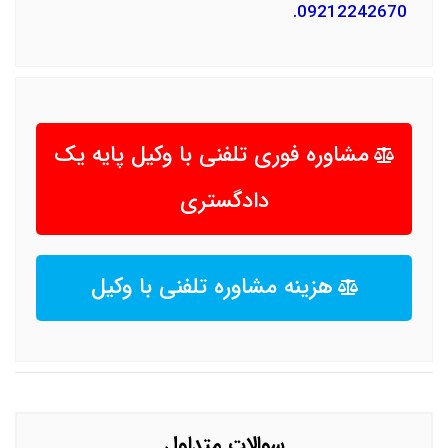
09212242670.
مشاوره فوری تلفنی با وکیل پایه یک
دادگستری
هزینه مشاوره تلفنی با وکیل
سوالات متداول