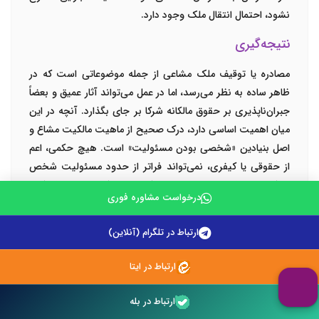
نشود، احتمال انتقال ملک وجود دارد.
نتیجه‌گیری
مصادره یا توقیف ملک مشاعی از جمله موضوعاتی است که در
ظاهر ساده به نظر می‌رسد، اما در عمل می‌تواند آثار عمیق و بعضاً
جبران‌ناپذیری بر حقوق مالکانه شرکا بر جای بگذارد. آنچه در این
میان اهمیت اساسی دارد، درک صحیح از ماهیت مالکیت مشاع و
اصل بنیادین «شخصی بودن مسئولیت» است. هیچ حکمی، اعم
از حقوقی یا کیفری، نمی‌تواند فراتر از حدود مسئولیت شخص
محکوم اجرا شود و حقوق سایر شرکای غیرمحکوم را مخدوش کند.
درخواست مشاوره فوری
بنابراین هرگاه عملیات اجرایی از این چارچوب خارج شود، امکان
اعتراض و ابطال آن وجود دارد.
ارتباط در تلگرام (آنلاین)
در بسیاری از پرونده‌ها، مشکل اصلی نه در فقدان حق، بلکه در
ارتباط در ایتا
تأخیر در اقدام یا عدم استفاده از ابزارهای قانونی مناسب است.
شریک غیرمحکوم اگر در زمان مناسب اعتراض ثالث اجرایی
ارتباط در بله
مطرح نکند یا درخواست توقف عملیات اجرایی را ارائه ندهد،