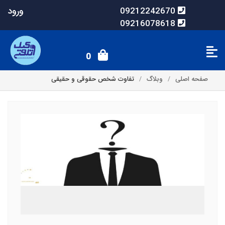
ورود
09212242670
09216078618
0
صفحه اصلی
وبلاگ
تفاوت شخص حقوقی و حقیقی