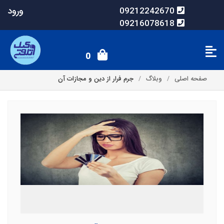
ورود
09212242670
09216078618
0
صفحه اصلی
وبلاگ
جرم فرار از دین و مجازات آن