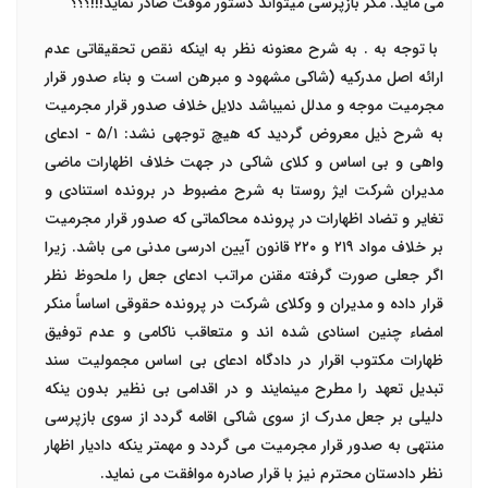
می ماید. مگر بازپرسی میتواند دستور موقت صادر نماید!!!؟؟؟
با توجه به . به شرح معنونه نظر به اینکه نقص تحقیقاتی عدم
ارائه اصل مدرکیه (شاکی مشهود و مبرهن است و بناء صدور قرار
مجرمیت موجه و مدلل نمیباشد دلایل خلاف صدور قرار مجرمیت
به شرح ذیل معروض گردید که هیچ توجهی نشد:
۵/۱ -
ادعای
واهی و بی اساس و کلای شاکی در جهت خلاف اظهارات ماضی
مدیران شرکت ایژ روستا به شرح مضبوط در برونده استنادی و
تغایر و تضاد اظهارات در پرونده محاکماتی که صدور قرار مجرمیت
بر خلاف مواد
۲۱۹
و
۲۲۰
قانون آیین ادرسی مدنی می باشد. زیرا
اگر جعلی صورت گرفته مقنن مراتب ادعای جعل را ملحوظ نظر
قرار داده و مدیران و وکلای شرکت در پرونده حقوقی اساساً منکر
امضاء چنین اسنادی شده اند و متعاقب ناکامی و عدم توفیق
ظهارات مکتوب اقرار در دادگاه ادعای بی اساس مجمولیت سند
تبدیل تعهد را مطرح مینمایند و در اقدامی بی نظیر بدون ینکه
دلیلی بر جعل مدرک از سوی شاکی اقامه گردد از سوی بازپرسی
منتهی به صدور قرار مجرمیت می گردد و مهمتر ینکه دادیار اظهار
نظر دادستان محترم نیز با قرار صادره موافقت می نماید.