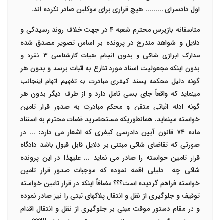
اول دادسرای ......... هیچ قراری برای موکلین صادر نکرده اند.
متاسفانه بازپرس محترم شعبه
۴
در جهت خلاف روند رسیدگی و
دلایل و شواهد مندرج در پرونده بر اساس تصویر مصدق شده
مدارک ابرازی شاکی و بدون انجام هیات کارشناسی
۳
نفره و
بدون اینکه مجعولیت اسناد مورد تنازع به اثبات برسد و بدون هر
گونه دلیل محکمه پسند کیفری مبادرت به تفهیم اتهام اینجانب
مینماید که واقعاً جای بسی تامل دارد و از طرف دیگر بدون هر
گونه ادله اثباتی متقن و محکم مبادرت به صدور قرار تامین
خواسته مینماید. همانطوریکه مستحضرید قضات محترم به استناد
ماده
۷۴
قانون آیین دادرسی کیفری که اشعار می دارد: ... در
صورتی که تقاضای شاکی مبتنی بر دلایل قابل قبول باشد دادگاه
قرار تامین خواسته را صادر می نماید ... علیهذا در این پرونده
شاکی چه
دلیلی اقامه نموده که موجبات صدور قرار تامین
خواسته فراهم گردیده است؟؟؟ مضافاً اینکه در قرار تامین خواسته
توقیف و جلوگیری از نقل و انتقال پلاکهای ثبتی را نیز صادر نموده
و در مقام دستور موقت مبنی بر جلوگیری از نقل و انتقال اقدام