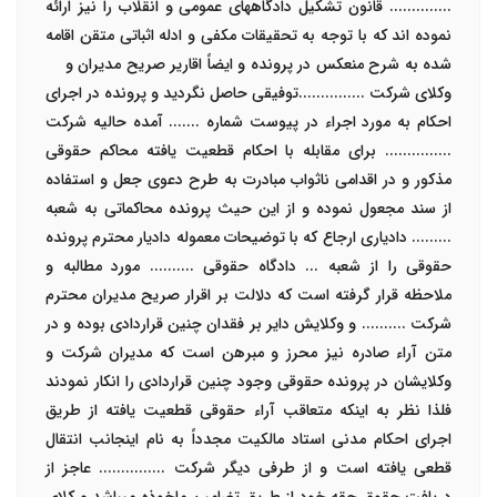
..............
قانون تشکیل دادگاههای عمومی و انقلاب را نیز ارائه
نموده اند که با توجه به تحقیقات مکفی و ادله اثباتی متقن اقامه
شده به شرح منعکس در پرونده و ایضاً اقاریر صریح مدیران و
وکلای شرکت ...............توفیقی حاصل نگردید و پرونده در اجرای
احکام به مورد اجراء در پیوست شماره
.......
آمده حالیه شرکت
............... برای مقابله با احکام قطعیت یافته محاکم حقوقی
مذکور و در اقدامی ناثواب مبادرت به طرح دعوی جعل و استفاده
از سند مجعول نموده و از این حیث پرونده محاکماتی به شعبه
.........
دادیاری ارجاع که با توضیحات معموله دادیار محترم پرونده
حقوقی را از شعبه
...
دادگاه حقوقی .......... مورد مطالبه و
ملاحظه قرار گرفته است که دلالت بر اقرار صریح مدیران محترم
شرکت .......... و وکلایش دایر بر فقدان چنین قراردادی بوده و در
متن آراء صادره نیز محرز و مبرهن است که مدیران شرکت و
وکلایشان در پرونده حقوقی وجود چنین قراردادی را انکار نمودند
فلذا نظر به اینکه متعاقب آراء حقوقی قطعیت یافته از طریق
اجرای احکام مدنی استاد مالکیت مجدداً به نام اینجانب انتقال
قطعی یافته است و از طرفی دیگر شرکت ............... عاجز از