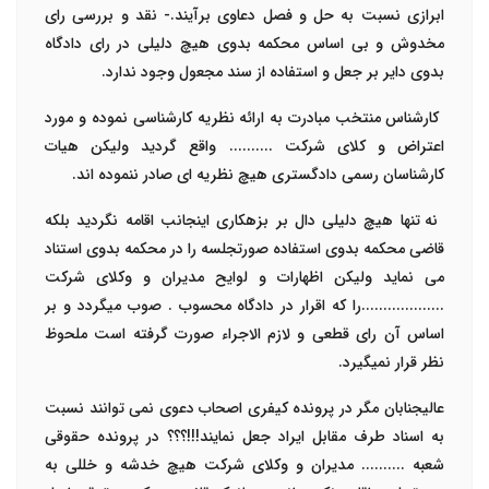
ابرازی نسبت به حل و فصل دعاوی برآیند.
-
نقد و بررسی رای
مخدوش و بی اساس محکمه بدوی
هیچ دلیلی در رای دادگاه
بدوی دایر بر جعل و استفاده از سند مجعول وجود ندارد.
کارشناس منتخب مبادرت به ارائه نظریه کارشناسی نموده و مورد
اعتراض و کلای شرکت .......... واقع گردید ولیکن هیات
کارشناسان رسمی دادگستری هیچ نظریه ای صادر ننموده اند.
نه تنها هیچ دلیلی دال بر بزهکاری اینجانب اقامه نگردید بلکه
قاضی محکمه بدوی استفاده صورتجلسه را در محکمه بدوی استناد
می نماید ولیکن اظهارات و لوایح مدیران و وکلای شرکت
...................را که اقرار در دادگاه محسوب . صوب میگردد و بر
اساس آن رای قطعی و لازم الاجراء صورت گرفته است ملحوظ
نظر قرار نمیگیرد.
عالیجنابان مگر در پرونده کیفری اصحاب دعوی نمی توانند نسبت
به اسناد طرف مقابل ایراد جعل نمایند!!!؟؟؟ در پرونده حقوقی
شعبه
..........
مدیران و وکلای شرکت هیچ خدشه و خللی به