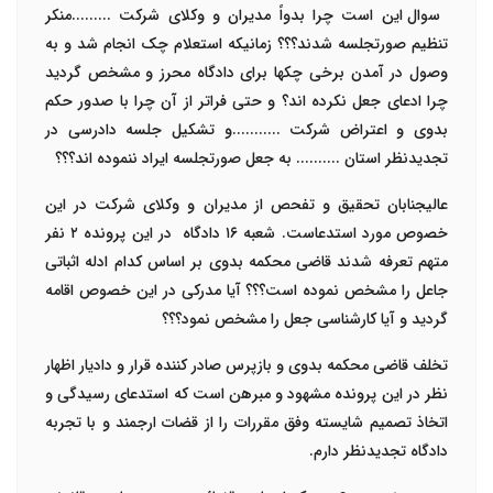
سوال این است چرا بدواً مدیران و وکلای شرکت .........منکر
تنظیم صورتجلسه شدند؟؟؟
زمانیکه استعلام چک انجام شد و به
وصول در آمدن برخی چکها برای دادگاه محرز و مشخص گردید
چرا ادعای جعل نکرده اند؟ و حتی فراتر از آن چرا با صدور حکم
بدوی و اعتراض شرکت ...........و تشکیل جلسه دادرسی در
تجدیدنظر استان .......... به جعل صورتجلسه ایراد ننموده اند؟؟؟
عالیجنابان تحقیق و تفحص از مدیران و وکلای شرکت در این
خصوص مورد استدعاست. شعبه
۱۶
دادگاه در این پرونده
۲
نفر
متهم تعرفه شدند قاضی محکمه بدوی بر اساس کدام ادله اثباتی
جاعل را مشخص نموده است؟؟؟ آیا مدرکی در این خصوص اقامه
گردید و آیا کارشناسی جعل را مشخص نمود؟؟؟
تخلف قاضی محکمه بدوی و بازپرس صادر کننده قرار و دادیار اظهار
نظر در این پرونده مشهود و مبرهن است که استدعای رسیدگی و
اتخاذ تصمیم شایسته وفق مقررات را از قضات ارجمند و با تجربه
دادگاه تجدیدنظر دارم.