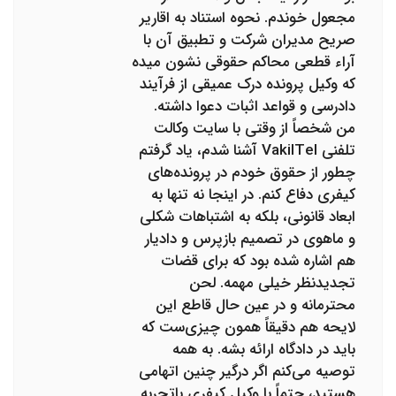
مجعول خوندم. نحوه استناد به اقاریر
صریح مدیران شرکت و تطبیق آن با
آراء قطعی محاکم حقوقی نشون میده
که وکیل پرونده درک عمیقی از فرآیند
دادرسی و قواعد اثبات دعوا داشته.
من شخصاً از وقتی با سایت وکالت
تلفنی VakilTel آشنا شدم، یاد گرفتم
چطور از حقوق خودم در پرونده‌های
کیفری دفاع کنم. در اینجا نه تنها به
ابعاد قانونی، بلکه به اشتباهات شکلی
و ماهوی در تصمیم بازپرس و دادیار
هم اشاره شده بود که برای قضات
تجدیدنظر خیلی مهمه. لحن
محترمانه و در عین حال قاطع این
لایحه هم دقیقاً همون چیزی‌ست که
باید در دادگاه ارائه بشه. به همه
توصیه می‌کنم اگر درگیر چنین اتهامی
هستید، حتماً با وکیل کیفری باتجربه