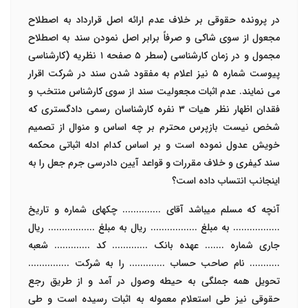
در پرونده حقوقی بر خلاف عدم ارائه اصل قرارداد به اصطلاح
مجعول از سوی شاکی و صرفاً برابر اصل نمودن سند به اصطلاح
مجمول و در زمان کارشناسی (سطر
۵
صفحه
۱
نظریه (کارشناسی
پیوست شماره
۵
نیز اعلام به مفقود شدن سند در شرکت اقرار
می نمایند. عدم اثبات مجعولیت سند از سوی کارشناس منتخب و
فقدان اظهار نظر هیات
۳
نفره کارشناسان رسمی دادگستری که
شخص نیست بازپرس محترم بر چه اساس و منوال از تصمیم
خویش عدول نموده است و بر اساس کدام ادله اثباتی محکمه
سند کیفری و خلاف مقررات و قواعد آیین دادرسی جرم جعل را به
اینجانب انتساب داده است؟
آنچه که مسلم میباشد آقای .............. چکهای شماره و تاریخ
.................
به مبلغ
.................
ریال به مبلغ
.................
ریال
جاری شماره
.......
عهده بانک ............. کد
.............
شعبه
........... نام صاحب حساب ............. را به شرکت ...............
تحویل همه جملگی به حیطه وصول در آمد و از طریق رجع
حقوقی نیز طی استعلام معموله به اثبات رسیده است و طی