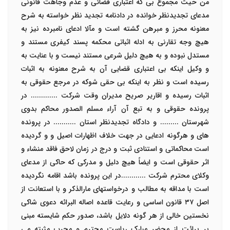
من حيث مجموع بی که اعتباری قضائی و عدم وجاهت قانونی
مدعای تجدیدنظر خوانده در دادنامه تجدید نظر خواسته به شرح
معنونه محرز و مبرهن گشته است و مآلا ادعای نامبرده نیز به
هیچ وجه تقارنی به ادله اثباتی محکمه پسند کیفری مستند و
مستدل نبوده و به هیچ دلیل شرعی مستند نیست و با عنایت به
و وکیل اینکه بی اعتباری قضایی آن به شرح معنونه به اثبات
رسیده است و نظر به اینکه بی حقی شوکه در مرجع حقوقی به
اثبات رسیده و اقاریر صریح مدیران وقت شرکت ............. در
پرونده حقوقی و به تبع آن آراء مسلم الصدور محاکم بدوی
شهرستان ......... و دادگاه تجدیدنظر استان ........... در پرونده
های و هرگونه ادعایی در جهت خلاف اظهارات اصیل و و گردیده
است محاکماتی و استنادی ثبت و درج در زمان لاحق فاقد منشاء و
اثر حقوقی است و ایضاً هیچ دلیل و مدرکی که حاکی از مدعای
وکلای محترم شرکت ............در این پرونده باشد اقامه نگردیده
است با مداقه به مطالب و درخواستهای مارالذکر و با استعانت از
اصل
۳۷
قانون اساسی و رعایت قاعده اصاله البرائه دعوی شاکی
نخستین خالی از هر گونه دلایل باشد، صدور حکم شایسته مبنی
بر برائت از محضر مبارک ریاست محترم و مجرب مثبته می