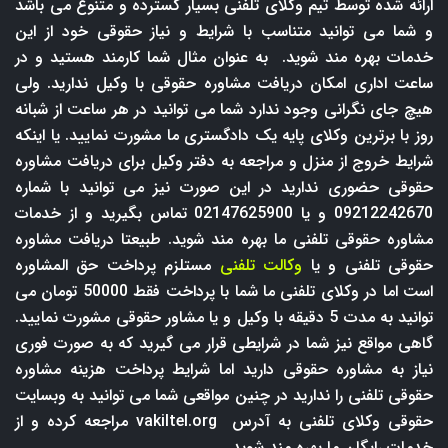
ارائه شده توسط تیم وکلای تلفنی بسیار گسترده و متنوع می باشد
و شما می توانید متناسب با شرایط و نیاز حقوقی خود از این
خدمات بهره مند شوید. به عنوان مثال شما کارمند هستید و در
ساعت اداری امکان دریافت مشاوره حقوقی با وکیل ندارید. ولی
هیچ جای نگرانی وجود ندارد شما می توانید در هر ساعت از شبانه
روز با برترین وکلای پایه یک دادگستری ما مشورت نمایید. یا اینکه
شرایط خروج از منزل و مراجعه به دفتر وکیل برای دریافت مشاوره
حقوقی حضوری ندارید در این صورت نیز می توانید با شماره
09212242670 و یا 02147625900 تماس بگیرید و از خدمات
مشاوره حقوقی تلفنی ما بهره مند شوید. طبیعتا دریافت مشاوره
حقوقی تلفنی و یا
وکالت تلفنی
مستلزم پرداخت حق المشاوره
است اما در وکلای تلفنی ما شما با پرداخت فقط 50000 تومان می
توانید به مدت 5 دقیقه با وکیل و یا مشاور حقوقی مشورت نمایید.
گاهی مواقع نیز شما در شرایطی قرار می گیرید که به صورت فوری
نیاز به مشاوره حقوقی دارید اما شرایط پرداخت هزینه مشاوره
حقوقی تلفنی را ندارید در چنین مواقعی شما می توانید به وبسایت
حقوقی وکلای تلفنی به آدرس
vakiltel.org
مراجعه کرده و از
خدمات رایگان ما بهره مند شوید.