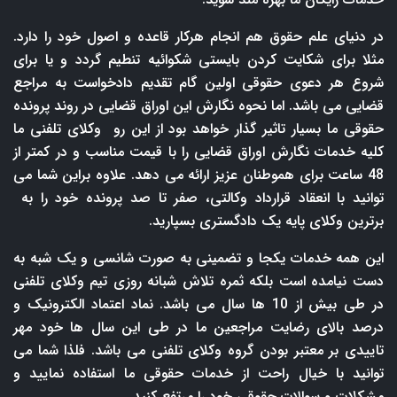
در دنیای علم حقوق هم انجام هرکار قاعده و اصول خود را دارد.
مثلا برای شکایت کردن بایستی شکوائیه تنطیم گردد و یا برای
شروع هر دعوی حقوقی اولین گام تقدیم دادخواست به مراجع
قضایی می باشد. اما نحوه نگارش این اوراق قضایی در روند پرونده
حقوقی ما بسیار تاثیر گذار خواهد بود از این رو وکلای تلفنی ما
کلیه خدمات نگارش اوراق قضایی را با قیمت مناسب و در کمتر از
48 ساعت برای هموطنان عزیز ارائه می دهد. علاوه براین شما می
توانید با انعقاد قرارداد وکالتی، صفر تا صد پرونده خود را به
برترین وکلای پایه یک دادگستری بسپارید.
این همه خدمات یکجا و تضمینی به صورت شانسی و یک شبه به
دست نیامده است بلکه ثمره تلاش شبانه روزی تیم وکلای تلفنی
در طی بیش از 10 ها سال می باشد. نماد اعتماد الکترونیک و
درصد بالای رضایت مراجعین ما در طی این سال ها خود مهر
تاییدی بر معتبر بودن گروه وکلای تلفنی می باشد. فلذا شما می
توانید با خیال راحت از خدمات حقوقی ما استفاده نمایید و
مشکلات و سوالات حقوقی خود را مرتفع کنید.