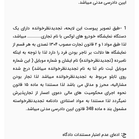
ایین دادرسی مدنی میباشد.
1
-
طبق تصویر پیوست این لایحه، تجدیدنظرخوانده دارای یک
دستگاه نمایشگاه خودرو های لوکس با نام تجاری........... میباشد،
لذا طبق مواد ١ و ٢ قانون تجارت مصوب ١٣٠۴
تصدی به هر قسم از
نمایشگاه ها دلالت بر تاجر بودن فرد را دارد لذا با توجه به اینکه
نامبرده (تجدیدنظرخوانده) نام ایشان و شماره موبایل ( این شماره
موبایل ثبت نام ثنا به نام تجدیدنظرخوانده میباشد) درج شده
روی تابلو مربوط به تجدیدنظرخوانده میباشد لذا تجار بودن
مشارالیه، محرز و مدلل می باشد لذا مستندا به ماده ١۵
قانون
نحوه اجرای محکومیت های مالی دعوی اعسار از تجارپذیرش
نمیگردد لذا مستندا به مواد استنادی دادنامه تجدیدنظرخواسته
مشمول بند ه ماده 348 قانون ایین دادرسی مدنی میباشد.
ج:
ادعای عدم اعتبار مستندات دادگاه