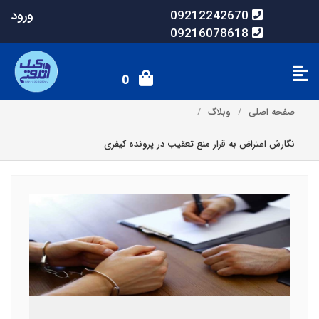
ورود
09212242670
09216078618
0
صفحه اصلی
وبلاگ
نگارش اعتراض به قرار منع تعقیب در پرونده کیفری