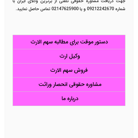
جهت دریافت مشاوره حقوقی تلفنی از برترین وکلای ایران با
شماره 09212242670 و یا 02147625900 تماس حاصل نمایید.
دستور موقت برای مطالبه سهم الارث
وکیل ارث
فروش سهم الارث
مشاوره حقوقی انحصار وراثت
درباره ما