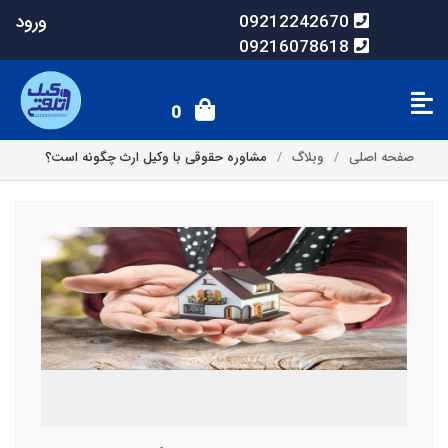
ورود
09212242670
09216078618
0
صفحه اصلی
وبلاگ
مشاوره حقوقی با وکیل ارث چگونه است؟