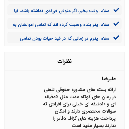
کنند که فرزندان پدر بنده از شخص دیگری هستند و ارث می
سلام. وقت بخیر. اگر متوفی فرزندی نداشته باشد، آیا
خواهند. پیشنهاد شما چیست؟
خواهر و برادران او ارث می برند؟
سلام. پدر بنده وصیت کرده اند که تمامی اموالشان به
خیریه برسد. آیا چنین کاری قانونی است؟
سلام. پدرم در زمانی که در قید حیات بودن تمامی
اموال خود را به نام فرزند بزرگش زدند و به ما چیزی ارث
نرسید. آیا می توانیم شکایت کنیم؟
نظرات
علیرضا
ارائه بسته های مشاوره حقوقی تلفنی
در زمان های کوتاه مدت مثل ۵دقیقه
ای و ۱۰دقیقه ای خیلی برای افرادی که
سوالات مختصری دارند و امکان
پرداخت هزینه های گزاف دفاتر را
ندارند بسیار مفید است