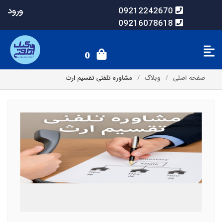
ورود
09212242670
09216078618
0
صفحه اصلی
وبلاگ
مشاوره تلفنی تقسیم ارث