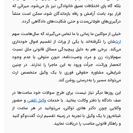
بلکه گاه پای اختلافات عمیق خانوادگی نیز باز می‌شود. میراثی که
قرار بود باعث آرامش و رفاه بازماندگان شود، ممکن است منشأ
درگیری‌های طولانی‌مدت و حتی شکایت‌های دادگاهی گردد
.
خیلی از موکلین ما زمانی با ما تماس می‌گیرند که سال‌هاست سهم
ارث‌
شان را نگرفته‌اند یا یکی از وراث از تقسیم اموال خودداری
می‌کند. برخی هم به دلیل پیچیدگی مسائل قانونی مثل
نسبت
سهم‌الارث زن و مرد
،
وصیت‌نامه
،
دیون متوفی
یا
عدم وجود
انحصار وراثت
، جرأت ورود به این ماجرا را ندارند. در چنین
شرایطی،
مشاوره حقوقی فوری
با یک وکیل متخصص ارث
می‌تواند مسیر را به‌درستی روشن کند
.
این روزها دیگر نیاز نیست برای طرح سوالات خود ساعت‌ها در
صف دادگاه یا دفتر وکالت بمانید. با خدمات
وکیل تلفنی
و حضور
وکلایی چون
دکتر هادی توکلی
، می‌توانید در هر ساعت از
شبانه‌روز با یک
وکیل با تجربه
در زمینه تقسیم ارث گفت‌وگو کنید
و راهکار قانونی مناسب را دریافت نمایید
.