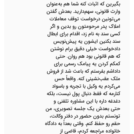
بگیرین که اثبات کنه شما هم به‌عنوان
وارث قانونی، سهم‌دارید. بعدش گفتن
می‌تونین درخواست توقف معاملات
املاک پدر مرحومتون رو بدین و اگر
کسی سند به نام زد، اقدام برای ابطال
سند بکنین ایشون یه پیش‌نویس
دادخواست خیلی دقیق برام نوشتن
که هم قانونی بود هم روان. حتی
کمکم کردن یه پیامک رسمی برای
داداشم بفرستم که باعث شد از فروش
ملک عقب‌نشینی کنه. واقعاً حس
می‌کردم یه وکیل با تجربه و باسواد
کنارمه که فقط دنبال پول نیست، بلکه
دغدغه داره با این مشاوره تلفنی و
حتی بعدش یک جلسه تصویری، من
تونستم بدون حضور در دفتر وکالت،
حقم رو حفظ کنم. وقتی بعداً به دادگاه
خانواده مراجعه کردم، قاضی از