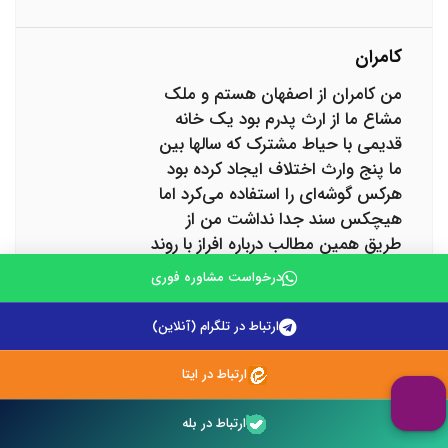
کامران
من کامران از اصفهان هستم و ملک
مشاع ما از ارث پدرم بود یک خانه
قدیمی با حیاط مشترک که سالها بین
ما پنج وارث اختلاف ایجاد کرده بود
هرکس گوشه‌ای را استفاده می‌کرد اما
هیچکس سند جدا نداشت من از
طریق همین مطالب درباره افراز با روند
قانونی آشنا شدم و متوجه شدم باید
درخواست مشاوره فوری
دادخواست بدهیم تا کارشناس بررسی
کند مراحل دقیقا همانطور بود که در
ارتباط در تلگرام (آنلاین)
مطلب آمده کارشناس رسمی
دادگستری آمد وضعیت بنا را اندازه
ارتباط در ایتا
گیری کرد ارزش هر قسمت را سنجید و
حتی حقوق ارتفاقی را بررسی کرد بعد
ارتباط در بله
نقشه تفکیکی تهیه کرد دو نفر از