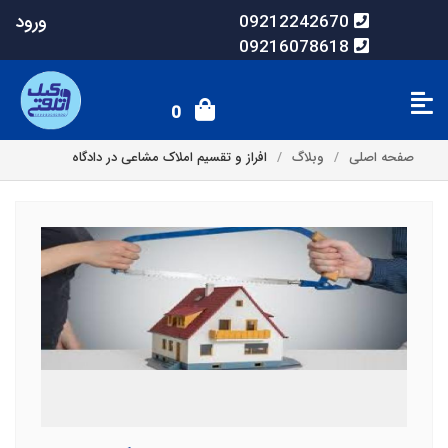
ورود
09212242670
09216078618
0
صفحه اصلی
وبلاگ
افراز و تقسیم املاک مشاعی در دادگاه