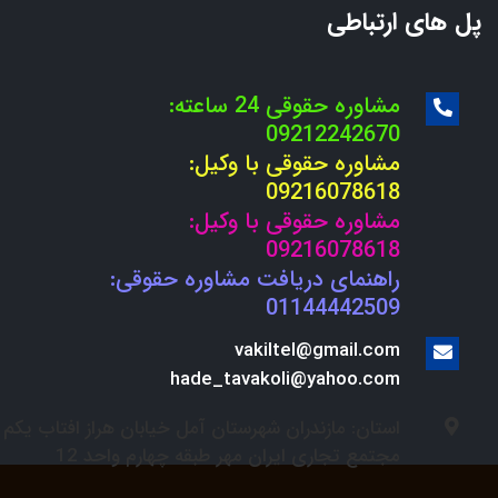
پل های ارتباطی
مشاوره حقوقی 24 ساعته:
09212242670
مشاوره حقوقی با وکیل:
09216078618
مشاوره حقوقی با وکیل:
09216078618
راهنمای دریافت مشاوره حقوقی:
01144442509
vakiltel@gmail.com
hade_tavakoli@yahoo.com
استان: مازندران شهرستان آمل خیابان هراز افتاب یکم
مجتمع تجاری ایران مهر طبقه چهارم واحد 12