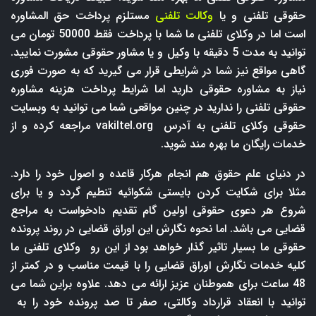
حقوقی تلفنی و یا
وکالت تلفنی
مستلزم پرداخت حق المشاوره
است اما در وکلای تلفنی ما شما با پرداخت فقط 50000 تومان می
توانید به مدت 5 دقیقه با وکیل و یا مشاور حقوقی مشورت نمایید.
گاهی مواقع نیز شما در شرایطی قرار می گیرید که به صورت فوری
نیاز به مشاوره حقوقی دارید اما شرایط پرداخت هزینه مشاوره
حقوقی تلفنی را ندارید در چنین مواقعی شما می توانید به وبسایت
حقوقی وکلای تلفنی به آدرس
vakiltel.org
مراجعه کرده و از
خدمات رایگان ما بهره مند شوید.
در دنیای علم حقوق هم انجام هرکار قاعده و اصول خود را دارد.
مثلا برای شکایت کردن بایستی شکوائیه تنطیم گردد و یا برای
شروع هر دعوی حقوقی اولین گام تقدیم دادخواست به مراجع
قضایی می باشد. اما نحوه نگارش این اوراق قضایی در روند پرونده
حقوقی ما بسیار تاثیر گذار خواهد بود از این رو وکلای تلفنی ما
کلیه خدمات نگارش اوراق قضایی را با قیمت مناسب و در کمتر از
48 ساعت برای هموطنان عزیز ارائه می دهد. علاوه براین شما می
توانید با انعقاد قرارداد وکالتی، صفر تا صد پرونده خود را به