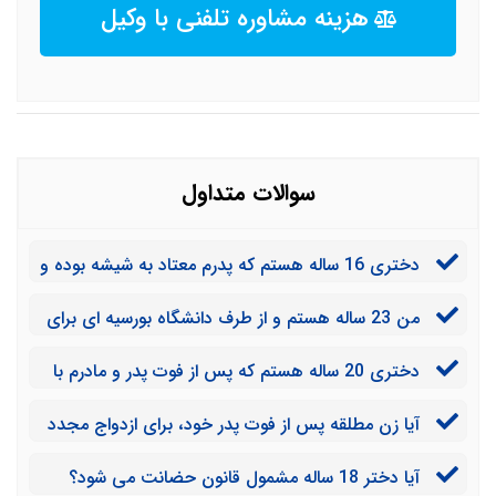
هزینه مشاوره تلفنی با وکیل
سوالات متداول
دختری 16 ساله هستم که پدرم معتاد به شیشه بوده و
مادرم تریاک مصرف می کند. از نظر روحی بسیار تحت فشار
من 23 ساله هستم و از طرف دانشگاه بورسیه ای برای
هستم. چندبار به مادرم گفتم که آنها را ترک می کنم ولی
یکی از دانشگاه های خارجی به من تعلق گرفته است. پدرم
مادرم گفت قانون به من این اجازه را نمی دهد. آیا من حق
دختری 20 ساله هستم که پس از فوت پدر و مادرم با
با رفتن من مخالف می باشد. آیا برای گرفتن پاسپورت به
ترک منزل را ندارم؟
برادرم زندگی می کنم. آیا می توانم بدون اجازه او مستقل
اجازه پدرم نیاز دارم؟
آیا زن مطلقه پس از فوت پدر خود، برای ازدواج مجدد
شوم؟
به اذن پدربزرگ نیاز دارد؟
آیا دختر 18 ساله مشمول قانون حضانت می شود؟