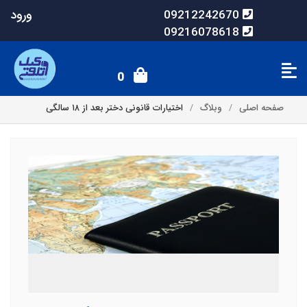
ورود
09212242670
09216078618
0
صفحه اصلی
وبلاگ
اختیارات قانونی دختر بعد از ۱۸ سالگی