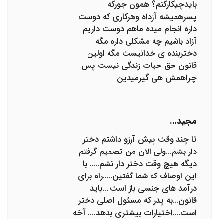
بایدچیکارکنم؟ همون جورکه
پسرهمیشه آزداه وهرکاری که دوست
داره انجام میده ماهم دوست داریم
آزاد باشیم چه مشکلی داره مگه
دختربنده ی خدانیست مگه اولین
قانون حق حیات زندگی نیست پس
چراهمش هی گیرمیدین
مجید...
تا چند وقت پیش آرزو داشتم دختر
دار بشم...ولی الان من تصمیم گرفتم
دیگه هیچ وقت دختر دار نشم..... با
این اوصاف که شما گفتین.....راه برای
درآمد های جنسی باز است....باید
قانون...به پدر که مسئول اصلی دختر
است....اختیارات بیشتری بدهد.... آخه