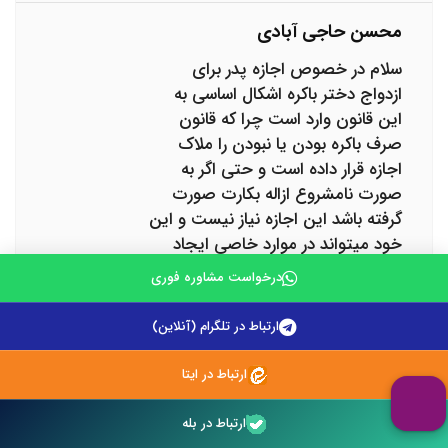
محسن حاجی آبادی
سلام در خصوص اجازه پدر برای
ازدواج دختر باکره اشکال اساسی به
این قانون وارد است چرا که قانون
صرف باکره بودن یا نبودن را ملاک
اجازه قرار داده است و حتی اگر به
صورت نامشروع ازاله بکارت صورت
گرفته باشد این اجازه نیاز نیست و این
خود میتواند در موارد خاصی ایجاد
فساد کند و حتی در بعضی اوقات که
درخواست مشاوره فوری
ازاله بکارت با تجاوز در سنین کودکی
هم اتفاق افتاده باشد این حمایت
ارتباط در تلگرام (آنلاین)
قانونی از بین میرود. چ بسی این افراد
بیشتر میبایست تحت حمایت قانون
ارتباط در ایتا
گذار باشند و صرف داشتن بکارت نباید
ملاک اذن پدر قرار بگیرد.
ارتباط در بله