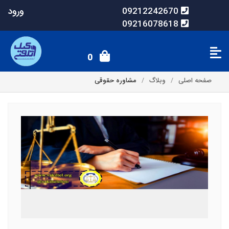
ورود
09212242670
09216078618
0
صفحه اصلی
وبلاگ
مشاوره حقوقی