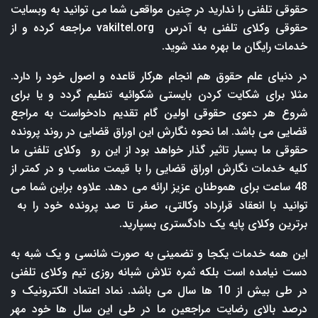
حقوقی تلفنی را ندارید در چنین مواقعی شما می توانید به وبسایت
حقوقی وکلای تلفنی به آدرس
vakiltel.org
مراجعه کرده و از
خدمات رایگان ما بهره مند شوید.
در دنیای علم حقوق هم انجام هرکار قاعده و اصول خود را دارد.
مثلا برای شکایت کردن بایستی شکوائیه تنطیم گردد و یا برای
شروع هر دعوی حقوقی اولین گام تقدیم دادخواست به مراجع
قضایی می باشد. اما نحوه نگارش این اوراق قضایی در روند پرونده
حقوقی ما بسیار تاثیر گذار خواهد بود از این رو وکلای تلفنی ما
کلیه خدمات نگارش اوراق قضایی را با قیمت مناسب و در کمتر از
48 ساعت برای هموطنان عزیز ارائه می دهد. علاوه براین شما می
توانید با انعقاد قرارداد وکالتی، صفر تا صد پرونده خود را به
برترین وکلای پایه یک دادگستری بسپارید.
این همه خدمات یکجا و تضمینی به صورت شانسی و یک شبه به
دست نیامده است بلکه ثمره تلاش شبانه روزی تیم وکلای تلفنی
در طی بیش از 10 ها سال می باشد. نماد اعتماد الکترونیک و
درصد بالای رضایت مراجعین ما در طی این سال ها خود مهر