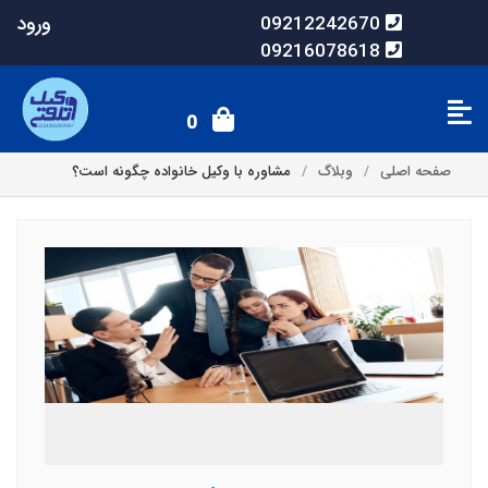
ورود
09212242670
09216078618
0
صفحه اصلی
وبلاگ
مشاوره با وکیل خانواده چگونه است؟