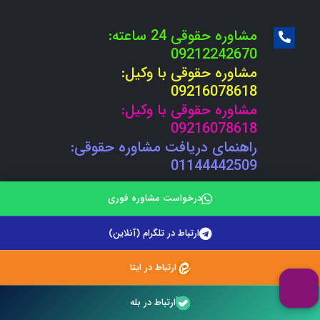
مشاوره حقوقی 24 ساعته:
09212242670
مشاوره حقوقی با وکیل:
09216078618
مشاوره حقوقی با وکیل:
09216078618
راهنمای دریافت مشاوره حقوقی:
01144442509
vakiltel@gmail.com
درخواست مشاوره فوری
hade_tavakoli@yahoo.com
ارتباط در تلگرام (آنلاین)
استان: مازندران شهرستان آمل خیابان هراز افتاب یکم
مجتمع تجاری ایران مهر طبقه چهارم واحد 12
ارتباط در ایتا
صفحه اصلی
|
وبلاگ
|
لیست درخواست مشاوره حقوقی
|
ارتباط در بله
استخدام