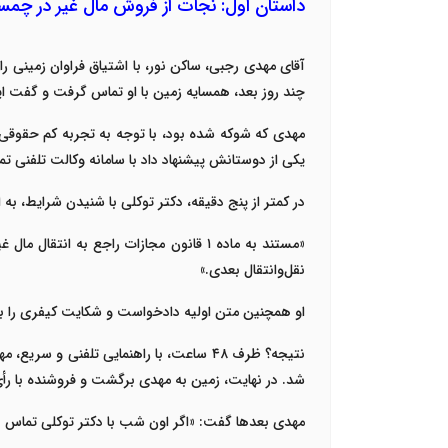
داستان اول: نجات از فروش مال غیر در چم
آقای مهدی رجبی، ساکن نور، با اشتیاق فراوان زمینی ر
چند روز بعد، همسایه زمین با او تماس گرفت و گف
مهدی که شوکه شده بود، با توجه به تجربه کم حقوقی خ
یکی از دوستانش پیشنهاد داد با سامانه
وکالت تلفنی
تما
در کمتر از پنج دقیقه، دکتر توکلی با شنیدن شرایط، به
«
مستند به ماده
۱
قانون مجازات راجع به انتقال مال غ
نقل‌وانتقال بعدی
.»
او همچنین متن اولیه دادخواست و شکایت کیفری را به 
نتیجه؟ ظرف
۴۸
ساعت، با راهنمایی تلفنی و سریع، 
شد. در نهایت، زمین به مهدی برگشت و فروشنده با ر
مهدی بعدها گفت: «اگر اون شب با دکتر توکلی تماس نمی