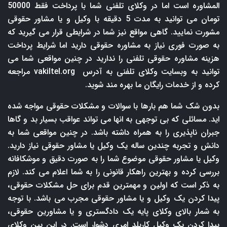
المشاوره است اما در وکلای تلفنی شما با پرداخت فقط 50000
تومان می توانید به مدت 5 دقیقه با وکیل و یا مشاور حقوقی
مشورت نمایید. گاهی مواقع نیز شما در شرایطی قرار می گیرید که
به صورت فوری نیاز به مشاوره حقوقی دارید اما شرایط پرداخت
هزینه مشاوره حقوقی تلفنی را ندارید در چنین مواقعی شما می
توانید به وبسایت وکلای تلفنی به آدرس
vakiltel.org
مراجعه
کرده و از خدمات رایگان ما بهره مند شوید.
بدون شک شما هم بارها با سوالات و مشکلات حقوقی مواجه شده
اید. مسائلی که بی توجهی به انها می تواند عواقب بسیار بد و گاها
جبران ناپذیری را به همراه داشته باشد. در چنین مواقعی شما به
دانش و تجربه چندین ساله یک وکیل یا مشاور حقوقی نیاز دارید.
وکیل یا مشاور حقوقی موضوع شما را به صورت دقیق و موشکافانه
بررسی کرده و بهترین راهکار قانونی را به شما اعلام می کند. لازم
به ذکر است که اولین و مهمترین قدم برای حل مشکلات حقوقی،
پیدا کردن یک وکیل و یا مشاور حقوقی مجرب می باشد. با توجه
به شمار بالای وکلای پایه یک دادگستری و یا مشاورین حقوقی،
پیدا کردن یک وکیل کاربلد امری دشوار است. در این بین وکلای