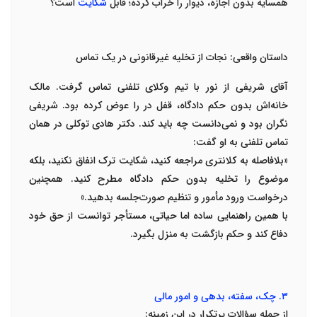
همسایه بدون اجازه، دیوار را خراب کرده؛ قابل
شکایت
است؟
داستان واقعی: نجات از تخلیه غیرقانونی در یک تماس
آقای شریفی از نور با تیم
وکلای تلفنی
تماس گرفت. مالک
خانه‌اش بدون حکم دادگاه، قفل در را عوض کرده بود. شریفی
نگران بود و نمی‌دانست چه باید کند
.
دکتر هادی توکلی
در همان
تماس تلفنی به او گفت
:
«
بلافاصله به کلانتری مراجعه کنید، شکایت ترک انفاق نکنید، بلکه
موضوع را تخلیه بدون حکم دادگاه مطرح کنید. همچنین
درخواست ورود مأمور و تنظیم صورت‌جلسه بدهید
.»
با همین راهنمایی ساده اما حیاتی، مستأجر توانست از حق خود
دفاع کند و حکم بازگشت به منزل بگیرد
.
۳
.
چک، سفته، بدهی و امور مالی
از جمله سؤالات پرتکرار در این زمینه
: