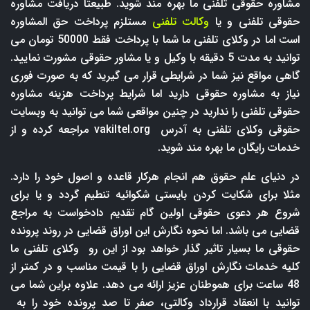
مشاوره حقوقی تلفنی ما بهره مند شوید. طبیعتا دریافت مشاوره
حقوقی تلفنی و یا
وکالت تلفنی
مستلزم پرداخت حق المشاوره
است اما در وکلای تلفنی ما شما با پرداخت فقط 50000 تومان می
توانید به مدت 5 دقیقه با وکیل و یا مشاور حقوقی مشورت نمایید.
گاهی مواقع نیز شما در شرایطی قرار می گیرید که به صورت فوری
نیاز به مشاوره حقوقی دارید اما شرایط پرداخت هزینه مشاوره
حقوقی تلفنی را ندارید در چنین مواقعی شما می توانید به وبسایت
حقوقی وکلای تلفنی به آدرس
vakiltel.org
مراجعه کرده و از
خدمات رایگان ما بهره مند شوید.
در دنیای علم حقوق هم انجام هرکار قاعده و اصول خود را دارد.
مثلا برای شکایت کردن بایستی شکوائیه تنطیم گردد و یا برای
شروع هر دعوی حقوقی اولین گام تقدیم دادخواست به مراجع
قضایی می باشد. اما نحوه نگارش این اوراق قضایی در روند پرونده
حقوقی ما بسیار تاثیر گذار خواهد بود از این رو وکلای تلفنی ما
کلیه خدمات نگارش اوراق قضایی را با قیمت مناسب و در کمتر از
48 ساعت برای هموطنان عزیز ارائه می دهد. علاوه براین شما می
توانید با انعقاد قرارداد وکالتی، صفر تا صد پرونده خود را به