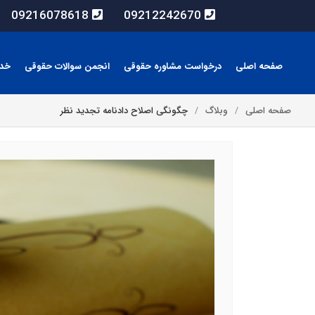
09216078618
09212242670
صفحه اصلی
درخواست مشاوره حقوقی
انجمن سوالات حقوقی
خد
صفحه اصلی
وبلاگ
چگونگی اصلاح دادنامه تجدید نظر