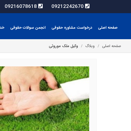
09216078618
09212242670
صفحه اصلی
درخواست مشاوره حقوقی
انجمن سوالات حقوقی
خد
صفحه اصلی
وبلاگ
وکیل ملک موروثی