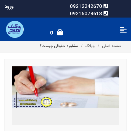
ورود
09212242670
09216078618
0
صفحه اصلی
وبلاگ
مشاوره حقوقی چیست؟