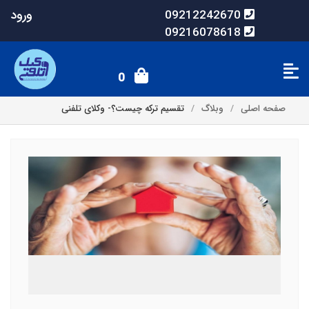
ورود
09212242670
09216078618
0
صفحه اصلی
وبلاگ
تقسیم ترکه چیست؟- وکلای تلفنی