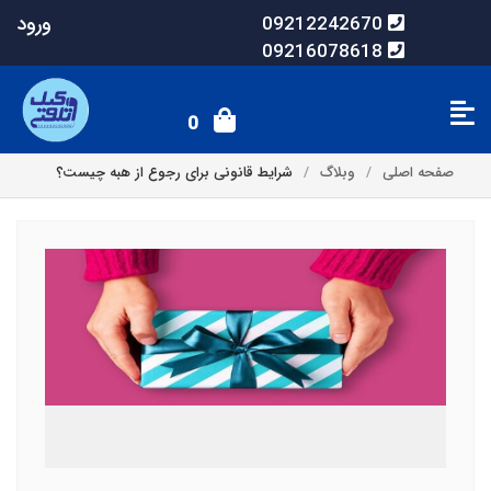
ورود
09212242670
09216078618
0
صفحه اصلی
وبلاگ
شرایط قانونی برای رجوع از هبه چیست؟