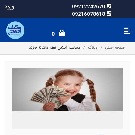
ورود
09212242670
09216078618
0
صفحه اصلی
وبلاگ
محاسبه آنلاین نفقه ماهانه فرزند