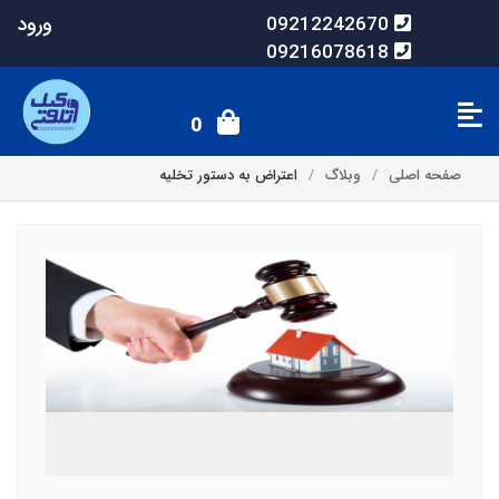
ورود
09212242670
09216078618
0
صفحه اصلی
وبلاگ
اعتراض به دستور تخلیه