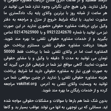
کارمند هستید و در ساعت اداری امکان دریافت مشاوره حقوقی با
وکیل ندارید. ولی هیچ جای نگرانی وجود ندارد شما می توانید در
هر ساعت از شبانه روز با برترین وکلای پایه یک دادگستری ما
مشورت نمایید. یا اینکه شرایط خروج از منزل و مراجعه به دفتر
وکیل برای دریافت مشاوره حقوقی حضوری ندارید در این صورت
نیز می توانید با شماره 09212242670 و یا 02147625900 تماس
بگیرید و از خدمات مشاوره حقوقی تلفنی ما بهره مند شوید.
طبیعتا دریافت مشاوره حقوقی تلفنی مستلزم پرداخت حق
المشاوره است اما در وکلای تلفنی شما با پرداخت فقط 50000
تومان می توانید به مدت 5 دقیقه با وکیل و یا مشاور حقوقی
مشورت نمایید. گاهی مواقع نیز شما در شرایطی قرار می گیرید که
به صورت فوری نیاز به مشاوره حقوقی دارید اما شرایط پرداخت
هزینه مشاوره حقوقی تلفنی را ندارید در چنین مواقعی شما می
توانید به وبسایت وکلای تلفنی به آدرس
vakiltel.org
مراجعه
کرده و از خدمات رایگان ما بهره مند شوید.
بدون شک شما هم بارها با سوالات و مشکلات حقوقی مواجه شده
اید. مسائلی که بی توجهی به انها می تواند عواقب بسیار بد و گاها