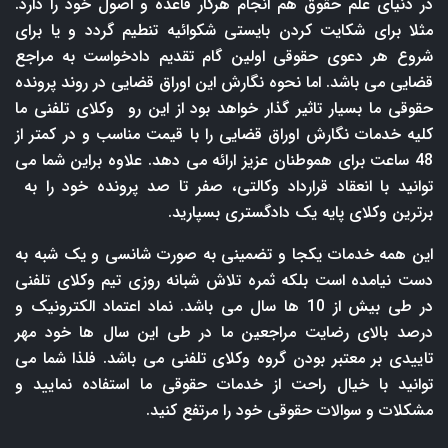
در دنیای علم حقوق هم انجام هرکار قاعده و اصول خود را دارد.
مثلا برای شکایت کردن بایستی شکوائیه تنطیم گردد و یا برای
شروع هر دعوی حقوقی اولین گام تقدیم دادخواست به مراجع
قضایی می باشد. اما نحوه نگارش این اوراق قضایی در روند پرونده
حقوقی ما بسیار تاثیر گذار خواهد بود از این رو وکلای تلفنی ما
کلیه خدمات نگارش اوراق قضایی را با قیمت مناسب و در کمتر از
48 ساعت برای هموطنان عزیز ارائه می دهد. علاوه براین شما می
توانید با انعقاد قرارداد وکالتی، صفر تا صد پرونده خود را به
برترین وکلای پایه یک دادگستری بسپارید.
این همه خدمات یکجا و تضمینی به صورت شانسی و یک شبه به
دست نیامده است بلکه ثمره تلاش شبانه روزی تیم وکلای تلفنی
در طی بیش از 10 ها سال می باشد. نماد اعتماد الکترونیک و
درصد بالای رضایت مراجعین ما در طی این سال ها خود مهر
تاییدی بر معتبر بودن گروه وکلای تلفنی می باشد. فلذا شما می
توانید با خیال راحت از خدمات حقوقی ما استفاده نمایید و
مشکلات و سوالات حقوقی خود را مرتفع کنید.