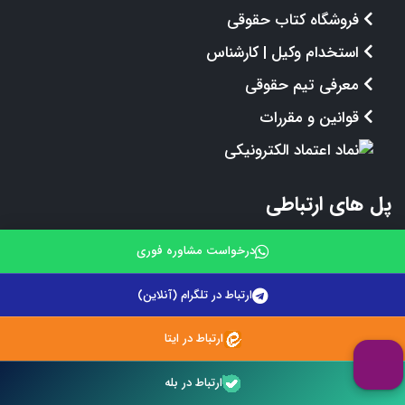
فروشگاه کتاب حقوقی
استخدام وکیل | کارشناس
معرفی تیم حقوقی
قوانین و مقررات
پل های ارتباطی
درخواست مشاوره فوری
مشاوره حقوقی 24 ساعته:
09212242670
ارتباط در تلگرام (آنلاین)
مشاوره حقوقی با وکیل:
09216078618
ارتباط در ایتا
مشاوره حقوقی با وکیل:
ارتباط در بله
09216078618