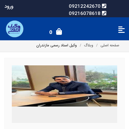
ورود
09212242670
09216078618
0
صفحه اصلی
وبلاگ
وکیل اسناد رسمی مازندران