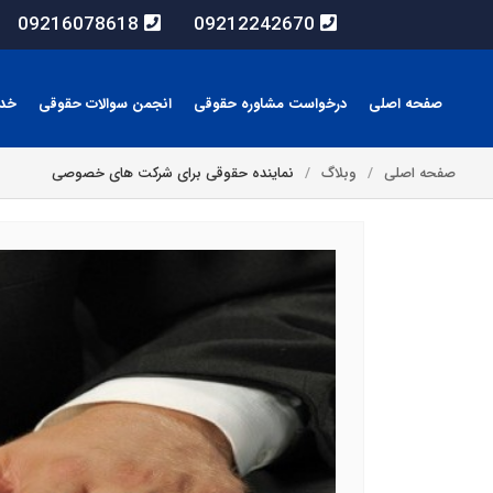
09216078618
09212242670
صفحه اصلی
درخواست مشاوره حقوقی
انجمن سوالات حقوقی
خد
صفحه اصلی
وبلاگ
نماینده حقوقی برای شرکت های خصوصی