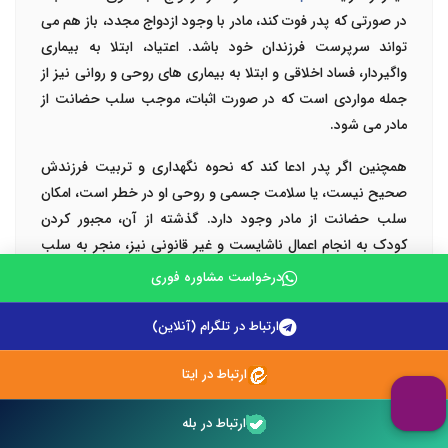
در صورتی که پدر فوت کند، مادر با وجود ازدواج مجدد، باز هم می
تواند سرپرست فرزندان خود باشد. اعتیاد، ابتلا به بیماری
واگیردار، فساد اخلاقی و ابتلا به بیماری های روحی و روانی نیز از
جمله مواردی است که در صورت اثبات، موجب سلب حضانت از
مادر می شود.
همچنین اگر پدر ادعا کند که نحوه نگهداری و تربیت فرزندش
صحیح نیست، یا سلامت جسمی و روحی او در خطر است، امکان
سلب حضانت از مادر وجود دارد. گذشته از آن، مجبور کردن
کودک به انجام اعمال ناشایست و غیر قانونی نیز، منجر به سلب
حضانت وی و واگذاری حضانت به پدر می شود.
درخواست مشاوره فوری
ارتباط در تلگرام (آنلاین)
چگونه
حضانت فرزند
را از پدر بگیریم؟
ارتباط در ایتا
ارتباط در بله
ماده 1169 قانون مدنی،
حضانت فرزند
را تا قبل از 7 سالگی، حق