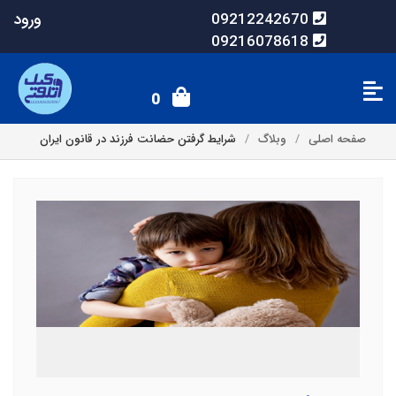
ورود
09212242670
09216078618
0
صفحه اصلی
وبلاگ
شرایط گرفتن حضانت فرزند در قانون ایران