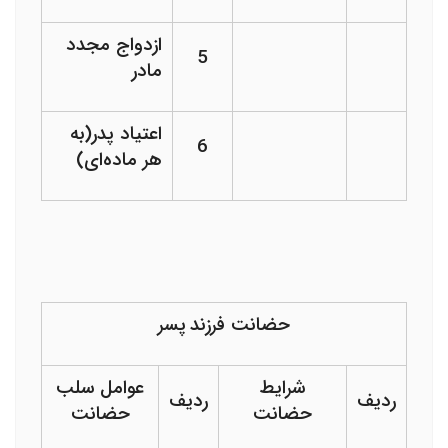
ازدواج مجدد
5
مادر
اعتیاد پدر(به
6
هر ماده‌ای)
حضانت فرزند
پسر
شرایط
عوامل سلب
ردیف
ردیف
حضانت
حضانت