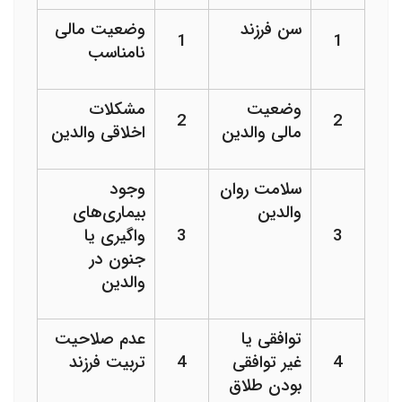
سن فرزند
وضعیت مالی
1
1
نامناسب
وضعیت
مشکلات
2
2
مالی والدین
اخلاقی والدین
سلامت روان
وجود
والدین
بیماری‌های
3
3
واگیری یا
جنون در
والدین
توافقی یا
عدم صلاحیت
4
غیر توافقی
4
تربیت فرزند
بودن طلاق