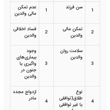
سن فرزند
عدم تمکن
1
1
مالی والدین
تمکن مالی
فساد اخلاقی
2
2
والدین
والدین
سلامت روان
وجود
والدین
بیماری‌های
3
3
واگیری یا
جنون در
والدین
نوع
ازدواج مجدد
طلاق(توافقی
مادر
4
4
یا غیر توافقی