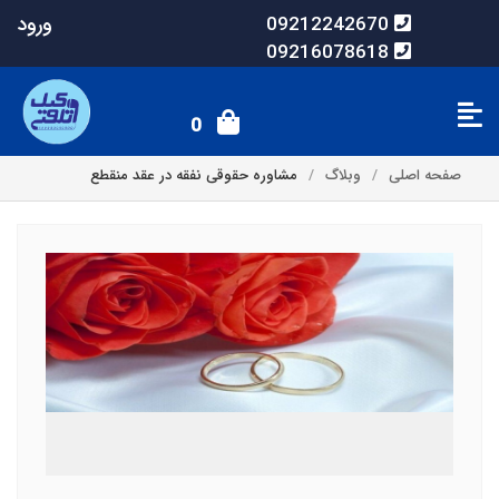
ورود
09212242670
09216078618
0
صفحه اصلی
وبلاگ
مشاوره حقوقی نفقه در عقد منقطع