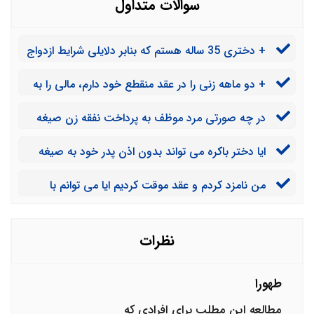
سوالات متداول
+ دختری 35 ساله هستم که بنابر دلایلی شرایط ازدواج
را ندارم. می خواهم با فردی در محل کارم ازدواج موقت
+ دو ماهه زنی را در عقد منقطع خود دارم، مالی را به
انجام دهم آیا برای این کار نیاز به اجازه پدر است؟
عنوان مهریه تعیین کردیم. با اینکه مدت عقد شش ماه است
در چه صورتی مرد موظف به پرداخت نفقه زن صیغه
اما زن مهریه را می خواهد آیا می توانم مدت باقیمانده را
ای خود است ؟
ببخشم و مهریه را پرداخت نکنم؟
ایا دختر باکره می تواند بدون اذن پدر خود به صیغه
موقت مردی دراید؟
من نامزد کردم و عقد موقت کردیم ایا می توانم با
خانمم سکس داشته باشم ؟
نظرات
طهورا
مطالعه این مطلب برای افرادی که