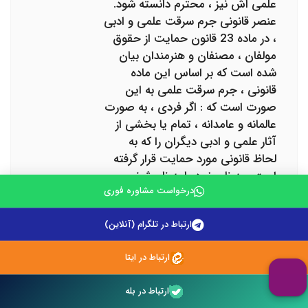
علمی اش نیز ، محترم دانسته شود.
عنصر قانونی جرم سرقت علمی و ادبی
، در ماده 23 قانون حمایت از حقوق
مولفان ، مصنفان و هنرمندان بیان
شده است که بر اساس این ماده
قانونی ، جرم سرقت علمی به این
صورت است که : اگر فردی ، به صورت
عالمانه و عامدانه ، تمام یا بخشی از
آثار علمی و ادبی دیگران را که به
لحاظ قانونی مورد حمایت قرار گرفته
است ، به نام خود یا به نام شخص
درخواست مشاوره فوری
دیگر و یا حتی به نام خود پدید
آورنده ( بدون رضایت وی ) ، پخش
ارتباط در تلگرام (آنلاین)
یا عرضه کند ، در حالی که اجازه یا
رضایت پدید آورنده در این خصوص ،
ارتباط در ایتا
اخذ نشده باشد ، در این حالت ، می
توان از جرم سرقت علمی صحبت کرد
ارتباط در بله
که مرتکب ، پس از اثبات جرم سرقت